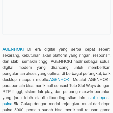
AGENHOKI
Di era digital yang serba cepat seperti
sekarang, kebutuhan akan platform yang ringan, responsif,
dan stabil semakin tinggi. AGENHOKI hadir sebagai solusi
digital modern yang dirancang untuk memberikan
pengalaman akses yang optimal di berbagai perangkat, baik
desktop maupun mobile.
AGENHOKI
Melalui AGENHOKI,
para pemain bisa menikmati sensasi Toto Slot Ways dengan
RTP tinggi, sistem fair play, dan peluang maxwin beruntun
yang jauh lebih stabil dibanding situs lain.
slot deposit
pulsa
5k. Cukup dengan modal terjangkau mulai dari depo
pulsa 5000, pemain sudah bisa menikmati ratusan game