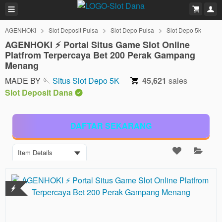
AGENHOKI
Slot Deposit Pulsa
Slot Depo Pulsa
Slot Depo 5k
AGENHOKI ⚡️ Portal Situs Game Slot Online
Platfrom Terpercaya Bet 200 Perak Gampang
Menang
MADE BY 🪡
Situs Slot Depo 5K
45,621
sales
Slot Deposit Dana
DAFTAR SEKARANG
Item Details