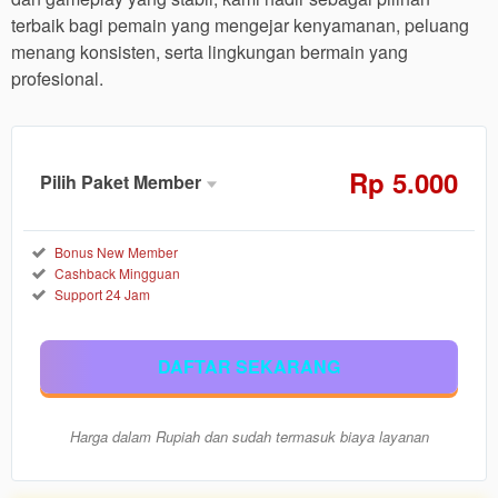
terbaik bagi pemain yang mengejar kenyamanan, peluang
menang konsisten, serta lingkungan bermain yang
profesional.
Rp
5.000
Pilih Paket Member
Member
Aktif
Reguler
Bonus New Member
Cashback Mingguan
5.000
Rp
Support 24 Jam
Nikmati
semua
DAFTAR SEKARANG
pasaran
togel
resmi
Harga dalam Rupiah dan sudah termasuk biaya layanan
(HK,
SGP,
SDY,