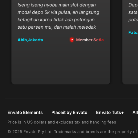
Iseng iseng nyoba main slot dengan
Depo v
modal depo 5k via pulsa, eh langsung
satset
ketagihan karna tidak ada potongan
poton
satu persen mu, dan malah meledak
Fatcat
Abib,Jakarta
Member Setia
Envato Elements
Placeit by Envato
Envato Tuts+
Al
Price is in US dollars and excludes tax and handling fees
© 2025 Envato Pty Ltd. Trademarks and brands are the property of 