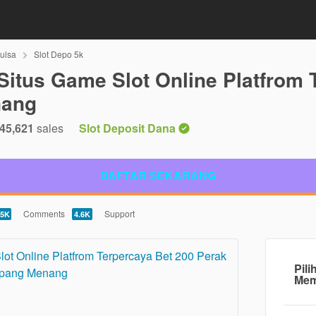
ulsa
Slot Depo 5k
Situs Game Slot Online Platfrom 
nang
45,621
sales
Slot Deposit Dana
DAFTAR SEKARANG
Comments
Support
.5K
4.6K
Pili
Mem
Me