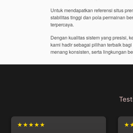
Untuk mendapatkan referensi situs p
stabilitas tinggi dan pola permainan b
terpercaya.
Dengan kualitas sistem yang presisi, 
kami hadir sebagai pilihan terbaik b
menang konsisten, serta lingkungan be
Tes
★★★★★
★★