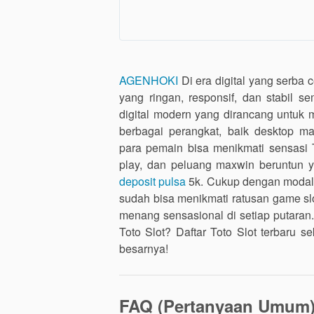
AGENHOKI
Di era digital yang serba 
yang ringan, responsif, dan stabil s
digital modern yang dirancang untuk
berbagai perangkat, baik desktop m
para pemain bisa menikmati sensasi T
play, dan peluang maxwin beruntun ya
deposit pulsa
5k. Cukup dengan modal 
sudah bisa menikmati ratusan game sl
menang sensasional di setiap putaran.
Toto Slot? Daftar Toto Slot terbaru 
besarnya!
FAQ (Pertanyaan Umum