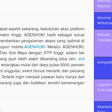
Minimal
Deposit
Minimal
Withdra
cepat seperti sekarang, kebutuhan akan platform
emakin tinggi. AGENHOKI hadir sebagai solusi
Metode
Transaks
 memberikan pengalaman akses yang optimal di
aupun mobile.
AGENHOKI
Melalui AGENHOKI,
oto Slot Ways dengan RTP tinggi, sistem fair
ng jauh lebih stabil dibanding situs lain.
slot
Kompatib
terjangkau mulai dari depo pulsa 5000, pemain
ot unggulan, event bonus menarik, dan peluang
 Tertarik ingin menjadi jutawan baru hanya dari
sekarang juga dan buktikan sendiri kemenangan
Layanan
Dukung
Keaman
)
Data