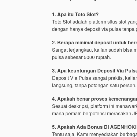
1. Apa itu Toto Slot?
Toto Slot adalah platform situs slot 
dengan hanya deposit via pulsa tanpa
2. Berapa minimal deposit untuk ber
Sangat terjangkau, kalian sudah bisa 
pulsa sebesar 5000 rupiah.
3. Apa keuntungan Deposit Via Puls
Deposit Via Pulsa sangat praktis, kalia
langsung, tanpa potongan satu persen.
4. Apakah benar proses kemenanga
Sesuai deskripsi, platform ini menaw
mana pemain berpotensi merasakan JP
5. Apakah Ada Bonus Di AGENHOKI
Tentu saja, Kami menyediakan berbaga