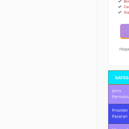
Bo
Nik
Ca
Su
SD
men
Me
Dap
Harga
pre
Slo
KATEG
Jenis
Permain
Provider
Pasaran