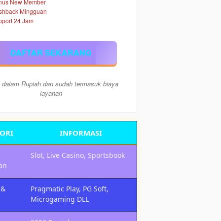
nus New Member
mati semua pasaran togel resmi (HK, SGP,
shback Mingguan
pport 24 Jam
Y, Macau) dengan Slot Dana dan cashback
arik.
DAFTAR SEKARANG
100.000
mber VIP
Pilih
Rp
atkan layanan prioritas, bonus mingguan,
 dalam Rupiah dan sudah termasuk biaya
diksi eksklusif, dan support khusus dari tim
layanan
tPulsa.
ORI
INFORMASI
Slot, Live Casino, Sportsbook
an
 &
Pragmatic Play, PG Soft,
Microgaming DLL