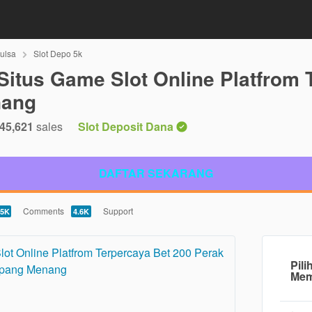
ulsa
Slot Depo 5k
Situs Game Slot Online Platfrom 
nang
45,621
sales
Slot Deposit Dana
DAFTAR SEKARANG
Comments
Support
.5K
4.6K
Pili
Mem
Me