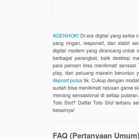
AGENHOKI
Di era digital yang serba 
yang ringan, responsif, dan stabil s
digital modern yang dirancang untuk
berbagai perangkat, baik desktop m
para pemain bisa menikmati sensasi T
play, dan peluang maxwin beruntun ya
deposit pulsa
5k. Cukup dengan modal 
sudah bisa menikmati ratusan game sl
menang sensasional di setiap putaran.
Toto Slot? Daftar Toto Slot terbaru 
besarnya!
FAQ (Pertanyaan Umum