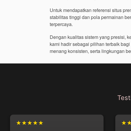
Untuk mendapatkan referensi situs p
stabilitas tinggi dan pola permainan b
terpercaya.
Dengan kualitas sistem yang presisi, 
kami hadir sebagai pilihan terbaik b
menang konsisten, serta lingkungan be
Tes
★★★★★
★★