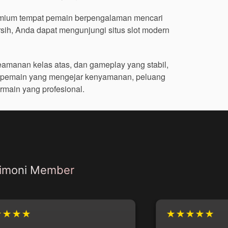
remium tempat pemain berpengalaman mencari
ersih, Anda dapat mengunjungi situs slot modern
keamanan kelas atas, dan gameplay yang stabil,
agi pemain yang mengejar kenyamanan, peluang
rmain yang profesional.
timoni Member
★★★
★★★★★