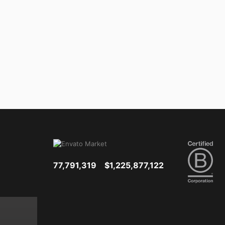
77,791,319
$1,225,877,122
★★★★★