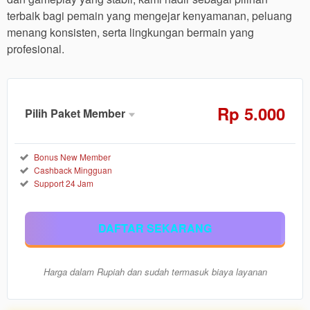
terbaik bagi pemain yang mengejar kenyamanan, peluang
menang konsisten, serta lingkungan bermain yang
profesional.
Rp
5.000
Pilih Paket Member
Member
Aktif
Reguler
Bonus New Member
Cashback Mingguan
5.000
Rp
Support 24 Jam
Nikmati
semua
DAFTAR SEKARANG
pasaran
togel
resmi
Harga dalam Rupiah dan sudah termasuk biaya layanan
(HK,
SGP,
SDY,