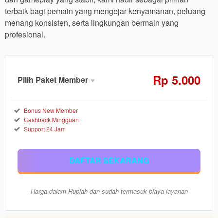
terbaik bagi pemain yang mengejar kenyamanan, peluang
menang konsisten, serta lingkungan bermain yang
profesional.
Rp
5.000
Pilih Paket Member
Member
Aktif
Reguler
Bonus New Member
Cashback Mingguan
5.000
Rp
Support 24 Jam
Nikmati
semua
DAFTAR SEKARANG
pasaran
togel
resmi
Harga dalam Rupiah dan sudah termasuk biaya layanan
(HK,
SGP,
SDY,