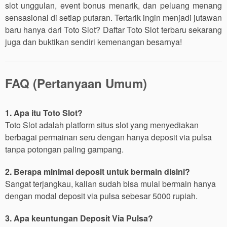
slot unggulan, event bonus menarik, dan peluang menang
sensasional di setiap putaran. Tertarik ingin menjadi jutawan
baru hanya dari Toto Slot? Daftar Toto Slot terbaru sekarang
juga dan buktikan sendiri kemenangan besarnya!
FAQ (Pertanyaan Umum)
1. Apa itu Toto Slot?
Toto Slot adalah platform situs slot yang menyediakan
berbagai permainan seru dengan hanya deposit via pulsa
tanpa potongan paling gampang.
2. Berapa minimal deposit untuk bermain disini?
Sangat terjangkau, kalian sudah bisa mulai bermain hanya
dengan modal deposit via pulsa sebesar 5000 rupiah.
3. Apa keuntungan Deposit Via Pulsa?