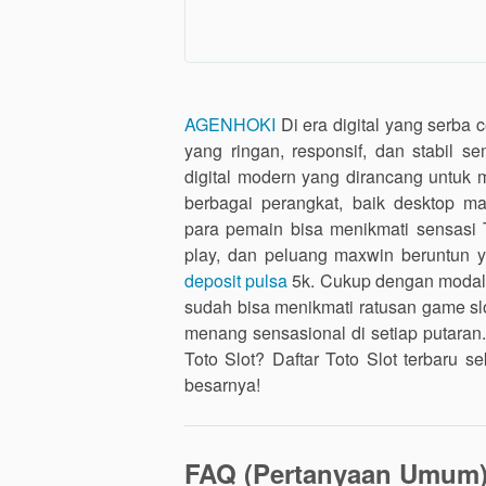
AGENHOKI
Di era digital yang serba 
yang ringan, responsif, dan stabil s
digital modern yang dirancang untuk
berbagai perangkat, baik desktop m
para pemain bisa menikmati sensasi T
play, dan peluang maxwin beruntun ya
deposit pulsa
5k. Cukup dengan modal 
sudah bisa menikmati ratusan game sl
menang sensasional di setiap putaran.
Toto Slot? Daftar Toto Slot terbaru 
besarnya!
FAQ (Pertanyaan Umum