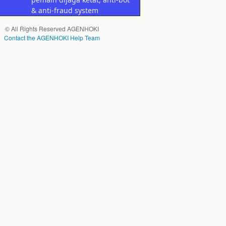
& anti-fraud system
© All Rights Reserved AGENHOKI
Contact the AGENHOKI Help Team