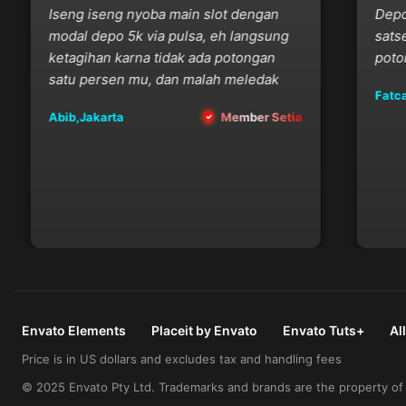
Iseng iseng nyoba main slot dengan
Depo v
modal depo 5k via pulsa, eh langsung
satset
ketagihan karna tidak ada potongan
potong
satu persen mu, dan malah meledak
Fatcat
Abib,Jakarta
Member Setia
Envato Elements
Placeit by Envato
Envato Tuts+
Al
Price is in US dollars and excludes tax and handling fees
© 2025 Envato Pty Ltd. Trademarks and brands are the property of 