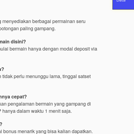
yang menyediakan berbagai permainan seru
 potongan paling gampang.
main disini?
mulai bermain hanya dengan modal deposit via
a?
n tidak perlu menunggu lama, tinggal satset
nnya cepat?
arkan pengalaman bermain yang gampang di
 hanya dalam waktu 1 menit saja.
?
i bonus menarik yang bisa kalian dapatkan.