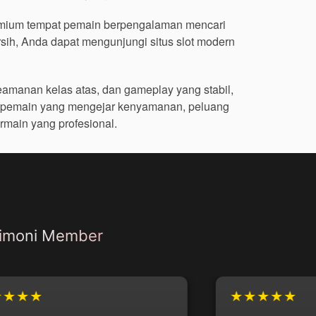
remium tempat pemain berpengalaman mencari
ersih, Anda dapat mengunjungi situs slot modern
keamanan kelas atas, dan gameplay yang stabil,
agi pemain yang mengejar kenyamanan, peluang
rmain yang profesional.
timoni Member
★★★
★★★★★