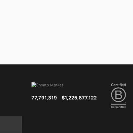
77,791,319
$1,225,877,122
★★★★★