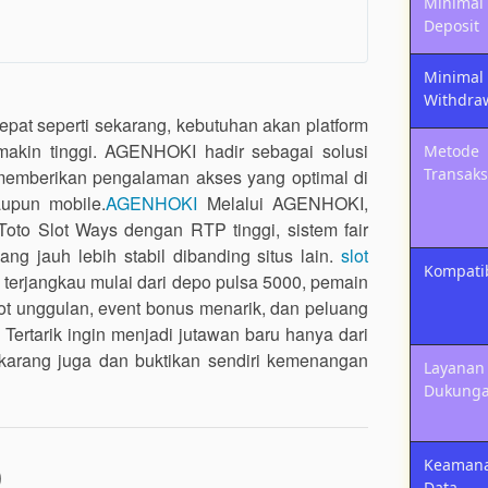
Minimal
Deposit
Minimal
Withdra
cepat seperti sekarang, kebutuhan akan platform
emakin tinggi. AGENHOKI hadir sebagai solusi
Metode
Transaks
 memberikan pengalaman akses yang optimal di
aupun mobile.
AGENHOKI
Melalui AGENHOKI,
oto Slot Ways dengan RTP tinggi, sistem fair
ng jauh lebih stabil dibanding situs lain.
slot
Kompatib
terjangkau mulai dari depo pulsa 5000, pemain
ot unggulan, event bonus menarik, dan peluang
 Tertarik ingin menjadi jutawan baru hanya dari
sekarang juga dan buktikan sendiri kemenangan
Layanan
Dukung
Keaman
)
Data