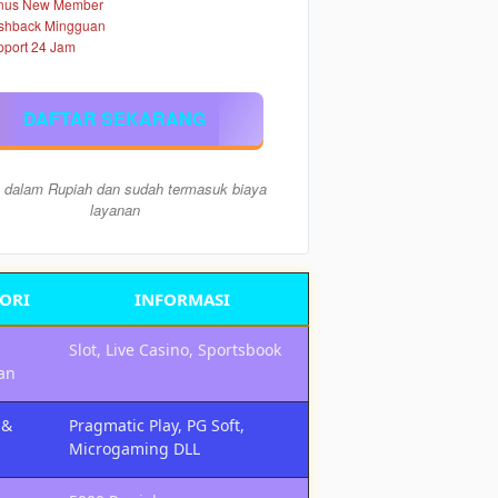
nus New Member
mati semua pasaran togel resmi (HK, SGP,
shback Mingguan
pport 24 Jam
Y, Macau) dengan Slot Dana dan cashback
arik.
DAFTAR SEKARANG
100.000
mber VIP
Pilih
Rp
atkan layanan prioritas, bonus mingguan,
 dalam Rupiah dan sudah termasuk biaya
diksi eksklusif, dan support khusus dari tim
layanan
tPulsa.
ORI
INFORMASI
Slot, Live Casino, Sportsbook
an
 &
Pragmatic Play, PG Soft,
Microgaming DLL