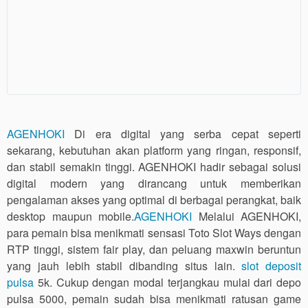
AGENHOKI
Di era digital yang serba cepat seperti
sekarang, kebutuhan akan platform yang ringan, responsif,
dan stabil semakin tinggi. AGENHOKI hadir sebagai solusi
digital modern yang dirancang untuk memberikan
pengalaman akses yang optimal di berbagai perangkat, baik
desktop maupun mobile.
AGENHOKI
Melalui AGENHOKI,
para pemain bisa menikmati sensasi Toto Slot Ways dengan
RTP tinggi, sistem fair play, dan peluang maxwin beruntun
yang jauh lebih stabil dibanding situs lain.
slot deposit
pulsa
5k. Cukup dengan modal terjangkau mulai dari depo
pulsa 5000, pemain sudah bisa menikmati ratusan game