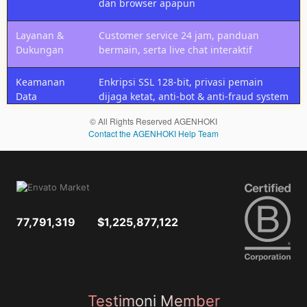
dan browser apapun
khusus
dari tim
Layanan &
Customer service 24 jam, panduan
SlotPulsa.
Dukungan
bermain, serta live chat interaktif
Keamanan
Enkripsi SSL 128-bit, privasi pemain
Data
dijaga ketat, anti-bot & anti-fraud system
© All Rights Reserved AGENHOKI
Contact the AGENHOKI Help Team
77,791,319
$1,225,877,122
Testimoni Member