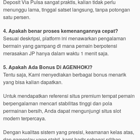
Deposit Via Pulsa sangat praktis, kalian tidak perlu
menunggu lama, tinggal satset langsung, tanpa potongan
satu persen.
4. Apakah benar proses kemenangannya cepat?
Sesuai deskripsi, platform ini menawarkan pengalaman
bermain yang gampang di mana pemain berpotensi
merasakan JP hanya dalam waktu 1 menit saja.
5. Apakah Ada Bonus Di AGENHOKI?
Tentu saja, Kami menyediakan berbagai bonus menarik
yang bisa kalian dapatkan.
Untuk mendapatkan referensi situs premium tempat pemain
berpengalaman mencari stabilitas tinggi dan pola
permainan bersih, Anda dapat mengunjungi situs slot
modern terpercaya.
Dengan kualitas sistem yang presisi, keamanan kelas atas,
dan gameplay yang stabil, kami hadir sebagai pilihan