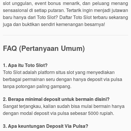
slot unggulan, event bonus menarik, dan peluang menang
sensasional di setiap putaran. Tertarik ingin menjadi jutawan
baru hanya dari Toto Slot? Daftar Toto Slot terbaru sekarang
juga dan buktikan sendiri kemenangan besarnya!
FAQ (Pertanyaan Umum)
1. Apa itu Toto Slot?
Toto Slot adalah platform situs slot yang menyediakan
berbagai permainan seru dengan hanya deposit via pulsa
tanpa potongan paling gampang.
2. Berapa minimal deposit untuk bermain disini?
Sangat terjangkau, kalian sudah bisa mulai bermain hanya
dengan modal deposit via pulsa sebesar 5000 rupiah.
3. Apa keuntungan Deposit Via Pulsa?