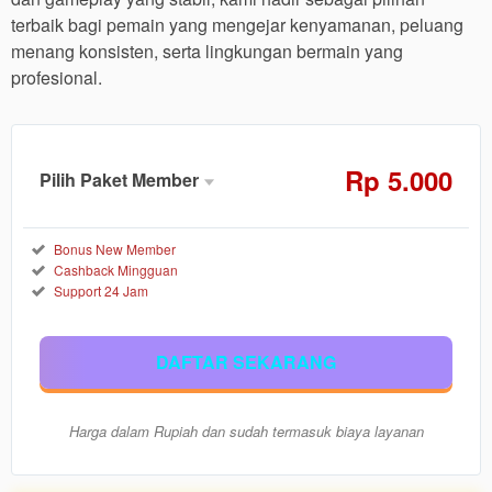
terbaik bagi pemain yang mengejar kenyamanan, peluang
menang konsisten, serta lingkungan bermain yang
profesional.
Rp
5.000
Pilih Paket Member
Member
Aktif
Reguler
Bonus New Member
Cashback Mingguan
5.000
Rp
Support 24 Jam
Nikmati
semua
DAFTAR SEKARANG
pasaran
togel
resmi
Harga dalam Rupiah dan sudah termasuk biaya layanan
(HK,
SGP,
SDY,