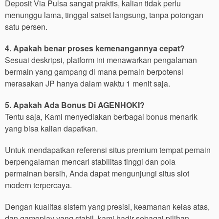
Deposit Via Pulsa sangat praktis, kalian tidak perlu
menunggu lama, tinggal satset langsung, tanpa potongan
satu persen.
4. Apakah benar proses kemenangannya cepat?
Sesuai deskripsi, platform ini menawarkan pengalaman
bermain yang gampang di mana pemain berpotensi
merasakan JP hanya dalam waktu 1 menit saja.
5. Apakah Ada Bonus Di AGENHOKI?
Tentu saja, Kami menyediakan berbagai bonus menarik
yang bisa kalian dapatkan.
Untuk mendapatkan referensi situs premium tempat pemain
berpengalaman mencari stabilitas tinggi dan pola
permainan bersih, Anda dapat mengunjungi situs slot
modern terpercaya.
Dengan kualitas sistem yang presisi, keamanan kelas atas,
dan gameplay yang stabil, kami hadir sebagai pilihan