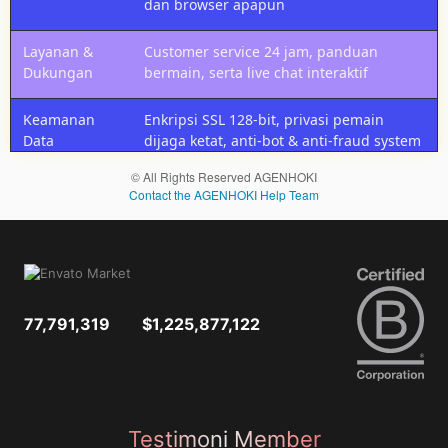
dan browser apapun
khusus
dari tim
Layanan &
Customer service 24 jam, panduan
SlotPulsa.
Dukungan
bermain, serta live chat interaktif
Keamanan
Enkripsi SSL 128-bit, privasi pemain
Data
dijaga ketat, anti-bot & anti-fraud system
© All Rights Reserved AGENHOKI
Contact the AGENHOKI Help Team
77,791,319
$1,225,877,122
Testimoni Member