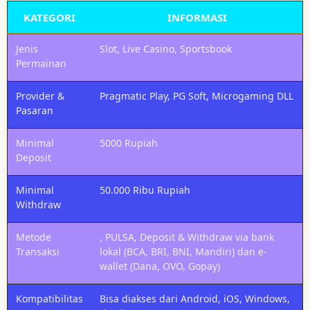
Macau)
KATEGORI
INFORMASI
dengan
Slot
Jenis
Slot, Live Casino, Sportsbook
Dana
Permainan
dan
cashback
menarik.
Provider &
Pragmatic Play, PG Soft, Microgaming DLL
Pasaran
Member
Pilih
Minimal
5000 Rupiah
VIP
Deposit
100.000
Rp
Dapatkan
Minimal
50.000 Ribu Rupiah
layanan
Withdraw
prioritas,
bonus
Metode
, PULSA, Deposit & Withdraw via bank
mingguan,
Transaksi
lokal (BCA, BRI, BNI, Mandiri) dan e-
prediksi
wallet (Dana, OVO, Gopay)
eksklusif,
dan
Kompatibilitas
Bisa diakses dari Android, iOS, Windows,
support