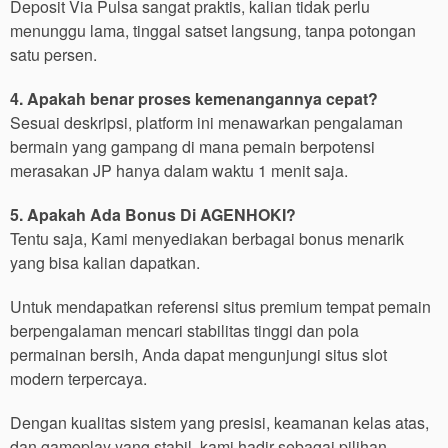
Deposit Via Pulsa sangat praktis, kalian tidak perlu
menunggu lama, tinggal satset langsung, tanpa potongan
satu persen.
4. Apakah benar proses kemenangannya cepat?
Sesuai deskripsi, platform ini menawarkan pengalaman
bermain yang gampang di mana pemain berpotensi
merasakan JP hanya dalam waktu 1 menit saja.
5. Apakah Ada Bonus Di AGENHOKI?
Tentu saja, Kami menyediakan berbagai bonus menarik
yang bisa kalian dapatkan.
Untuk mendapatkan referensi situs premium tempat pemain
berpengalaman mencari stabilitas tinggi dan pola
permainan bersih, Anda dapat mengunjungi situs slot
modern terpercaya.
Dengan kualitas sistem yang presisi, keamanan kelas atas,
dan gameplay yang stabil, kami hadir sebagai pilihan