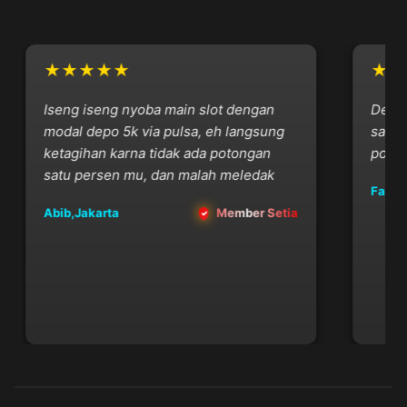
★★★★★
★★
Iseng iseng nyoba main slot dengan
Depo v
modal depo 5k via pulsa, eh langsung
satset
ketagihan karna tidak ada potongan
potong
satu persen mu, dan malah meledak
Fatcat
Abib,Jakarta
Member Setia