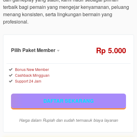
terbaik bagi pemain yang mengejar kenyamanan, peluang
menang konsisten, serta lingkungan bermain yang
profesional.
Rp
5.000
Pilih Paket Member
Member
Aktif
Reguler
Bonus New Member
Cashback Mingguan
5.000
Rp
Support 24 Jam
Nikmati
semua
DAFTAR SEKARANG
pasaran
togel
resmi
Harga dalam Rupiah dan sudah termasuk biaya layanan
(HK,
SGP,
SDY,