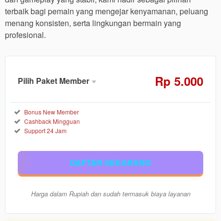
terbaik bagi pemain yang mengejar kenyamanan, peluang
menang konsisten, serta lingkungan bermain yang
profesional.
Rp
5.000
Pilih Paket Member
Member
Aktif
Reguler
Bonus New Member
Cashback Mingguan
5.000
Rp
Support 24 Jam
Nikmati
semua
DAFTAR SEKARANG
pasaran
togel
resmi
Harga dalam Rupiah dan sudah termasuk biaya layanan
(HK,
SGP,
SDY,