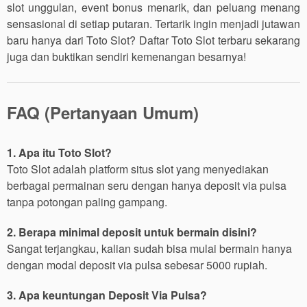
slot unggulan, event bonus menarik, dan peluang menang
sensasional di setiap putaran. Tertarik ingin menjadi jutawan
baru hanya dari Toto Slot? Daftar Toto Slot terbaru sekarang
juga dan buktikan sendiri kemenangan besarnya!
FAQ (Pertanyaan Umum)
1. Apa itu Toto Slot?
Toto Slot adalah platform situs slot yang menyediakan
berbagai permainan seru dengan hanya deposit via pulsa
tanpa potongan paling gampang.
2. Berapa minimal deposit untuk bermain disini?
Sangat terjangkau, kalian sudah bisa mulai bermain hanya
dengan modal deposit via pulsa sebesar 5000 rupiah.
3. Apa keuntungan Deposit Via Pulsa?