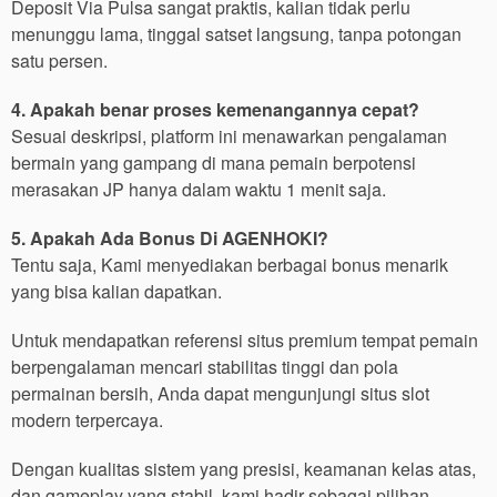
Deposit Via Pulsa sangat praktis, kalian tidak perlu
menunggu lama, tinggal satset langsung, tanpa potongan
satu persen.
4. Apakah benar proses kemenangannya cepat?
Sesuai deskripsi, platform ini menawarkan pengalaman
bermain yang gampang di mana pemain berpotensi
merasakan JP hanya dalam waktu 1 menit saja.
5. Apakah Ada Bonus Di AGENHOKI?
Tentu saja, Kami menyediakan berbagai bonus menarik
yang bisa kalian dapatkan.
Untuk mendapatkan referensi situs premium tempat pemain
berpengalaman mencari stabilitas tinggi dan pola
permainan bersih, Anda dapat mengunjungi situs slot
modern terpercaya.
Dengan kualitas sistem yang presisi, keamanan kelas atas,
dan gameplay yang stabil, kami hadir sebagai pilihan