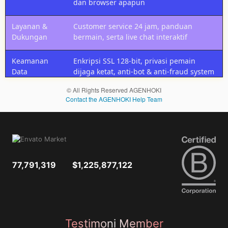
dan browser apapun
khusus
dari tim
Layanan &
Customer service 24 jam, panduan
SlotPulsa.
Dukungan
bermain, serta live chat interaktif
Keamanan
Enkripsi SSL 128-bit, privasi pemain
Data
dijaga ketat, anti-bot & anti-fraud system
© All Rights Reserved AGENHOKI
Contact the AGENHOKI Help Team
77,791,319
$1,225,877,122
Testimoni Member