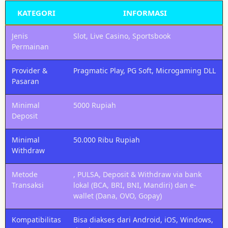
Macau)
KATEGORI
INFORMASI
dengan
Slot
Jenis
Slot, Live Casino, Sportsbook
Dana
Permainan
dan
cashback
menarik.
Provider &
Pragmatic Play, PG Soft, Microgaming DLL
Pasaran
Member
Pilih
Minimal
5000 Rupiah
VIP
Deposit
100.000
Rp
Dapatkan
Minimal
50.000 Ribu Rupiah
layanan
Withdraw
prioritas,
bonus
Metode
, PULSA, Deposit & Withdraw via bank
mingguan,
Transaksi
lokal (BCA, BRI, BNI, Mandiri) dan e-
prediksi
wallet (Dana, OVO, Gopay)
eksklusif,
dan
Kompatibilitas
Bisa diakses dari Android, iOS, Windows,
support