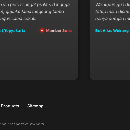
ia pulsa sangat praktis dan juga
Walaupun gua duta 
, gapake lama langsung tanpa
tetep main disini v
an sama sekali.
hanya dengan moda
,Yogyakarta
Member Setia
Bet Alias Wukong,M
l Products
Sitemap
their respective owners.