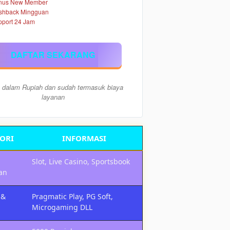
nus New Member
mati semua pasaran togel resmi (HK, SGP,
shback Mingguan
pport 24 Jam
Y, Macau) dengan Slot Dana dan cashback
arik.
DAFTAR SEKARANG
100.000
mber VIP
Pilih
Rp
atkan layanan prioritas, bonus mingguan,
 dalam Rupiah dan sudah termasuk biaya
diksi eksklusif, dan support khusus dari tim
layanan
tPulsa.
ORI
INFORMASI
Slot, Live Casino, Sportsbook
an
 &
Pragmatic Play, PG Soft,
Microgaming DLL