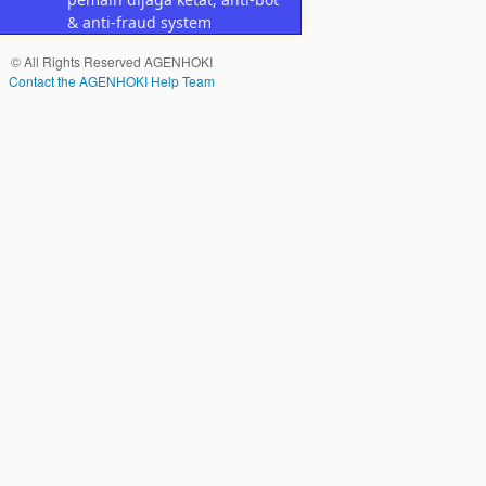
& anti-fraud system
© All Rights Reserved AGENHOKI
Contact the AGENHOKI Help Team