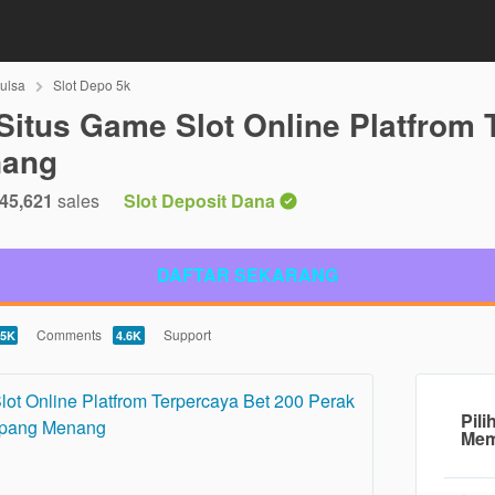
ulsa
Slot Depo 5k
Situs Game Slot Online Platfrom 
nang
45,621
sales
Slot Deposit Dana
DAFTAR SEKARANG
Comments
Support
.5K
4.6K
Pili
Mem
Me