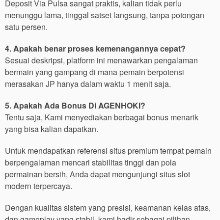
Deposit Via Pulsa sangat praktis, kalian tidak perlu
menunggu lama, tinggal satset langsung, tanpa potongan
satu persen.
4. Apakah benar proses kemenangannya cepat?
Sesuai deskripsi, platform ini menawarkan pengalaman
bermain yang gampang di mana pemain berpotensi
merasakan JP hanya dalam waktu 1 menit saja.
5. Apakah Ada Bonus Di AGENHOKI?
Tentu saja, Kami menyediakan berbagai bonus menarik
yang bisa kalian dapatkan.
Untuk mendapatkan referensi situs premium tempat pemain
berpengalaman mencari stabilitas tinggi dan pola
permainan bersih, Anda dapat mengunjungi situs slot
modern terpercaya.
Dengan kualitas sistem yang presisi, keamanan kelas atas,
dan gameplay yang stabil, kami hadir sebagai pilihan