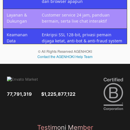
dan browser apapun
khusus
dari tim
Layanan &
Customer service 24 jam, panduan
SlotPulsa.
Dukungan
bermain, serta live chat interaktif
Keamanan
Enkripsi SSL 128-bit, privasi pemain
Data
dijaga ketat, anti-bot & anti-fraud system
© All Rights Reserved AGENHOKI
Contact the AGENHOKI Help Team
77,791,319
$1,225,877,122
Testimoni Member