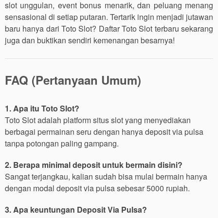
slot unggulan, event bonus menarik, dan peluang menang
sensasional di setiap putaran. Tertarik ingin menjadi jutawan
baru hanya dari Toto Slot? Daftar Toto Slot terbaru sekarang
juga dan buktikan sendiri kemenangan besarnya!
FAQ (Pertanyaan Umum)
1. Apa itu Toto Slot?
Toto Slot adalah platform situs slot yang menyediakan
berbagai permainan seru dengan hanya deposit via pulsa
tanpa potongan paling gampang.
2. Berapa minimal deposit untuk bermain disini?
Sangat terjangkau, kalian sudah bisa mulai bermain hanya
dengan modal deposit via pulsa sebesar 5000 rupiah.
3. Apa keuntungan Deposit Via Pulsa?