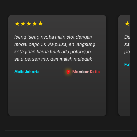
★★★★★
★★
Iseng iseng nyoba main slot dengan
Depo v
modal depo 5k via pulsa, eh langsung
satset
ketagihan karna tidak ada potongan
potong
satu persen mu, dan malah meledak
Fatcat
Abib,Jakarta
Member Setia