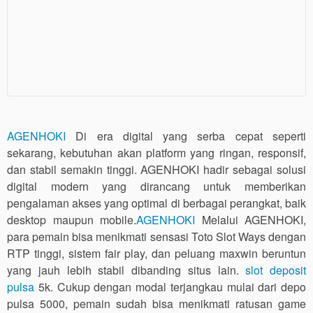
AGENHOKI
Di era digital yang serba cepat seperti
sekarang, kebutuhan akan platform yang ringan, responsif,
dan stabil semakin tinggi. AGENHOKI hadir sebagai solusi
digital modern yang dirancang untuk memberikan
pengalaman akses yang optimal di berbagai perangkat, baik
desktop maupun mobile.
AGENHOKI
Melalui AGENHOKI,
para pemain bisa menikmati sensasi Toto Slot Ways dengan
RTP tinggi, sistem fair play, dan peluang maxwin beruntun
yang jauh lebih stabil dibanding situs lain.
slot deposit
pulsa
5k. Cukup dengan modal terjangkau mulai dari depo
pulsa 5000, pemain sudah bisa menikmati ratusan game