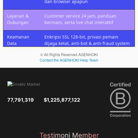
dan browser apapun
khusus
dari tim
Layanan &
Customer service 24 jam, panduan
SlotPulsa.
Dukungan
bermain, serta live chat interaktif
Keamanan
Enkripsi SSL 128-bit, privasi pemain
Data
dijaga ketat, anti-bot & anti-fraud system
© All Rights Reserved AGENHOKI
Contact the AGENHOKI Help Team
77,791,319
$1,225,877,122
Testimoni Member