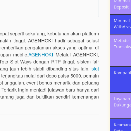
Minimal
Deposit
Minimal
Withdra
cepat seperti sekarang, kebutuhan akan platform
emakin tinggi. AGENHOKI hadir sebagai solusi
Metode
Transaks
 memberikan pengalaman akses yang optimal di
aupun mobile.
AGENHOKI
Melalui AGENHOKI,
oto Slot Ways dengan RTP tinggi, sistem fair
ng jauh lebih stabil dibanding situs lain.
slot
Kompatib
terjangkau mulai dari depo pulsa 5000, pemain
ot unggulan, event bonus menarik, dan peluang
 Tertarik ingin menjadi jutawan baru hanya dari
sekarang juga dan buktikan sendiri kemenangan
Layanan
Dukung
Keaman
)
Data