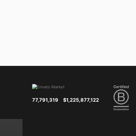
77,791,319
$1,225,877,122
★★★★★