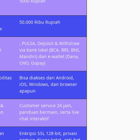
5000 Rupiah
50.000 Ribu Rupiah
w
, PULSA, Deposit & Withdraw
i
via bank lokal (BCA, BRI, BNI,
Mandiri) dan e-wallet (Dana,
OVO, Gopay)
ilitas
Bisa diakses dari Android,
iOS, Windows, dan browser
apapun
 &
Customer service 24 jam,
an
panduan bermain, serta live
chat interaktif
an
Enkripsi SSL 128-bit, privasi
pemain dijaga ketat, anti-bot