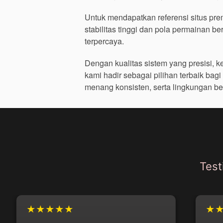
Untuk mendapatkan referensi situs p
stabilitas tinggi dan pola permainan b
terpercaya.
Dengan kualitas sistem yang presisi, 
kami hadir sebagai pilihan terbaik b
menang konsisten, serta lingkungan be
Tes
★★★★★
★★