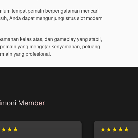
remium tempat pemain berpengalaman mencari
ersih, Anda dapat mengunjungi situs slot modern
keamanan kelas atas, dan gameplay yang stabil,
agi pemain yang mengejar kenyamanan, peluang
rmain yang profesional.
timoni Member
★★★
★★★★★