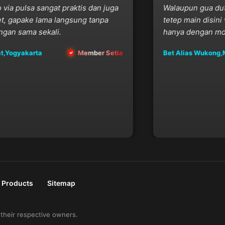
a pulsa sangat praktis dan juga
Walaupun gua duta 
, gapake lama langsung tanpa
tetep main disini vi
an sama sekali.
hanya dengan moda
Yogyakarta
Member Setia
Bet Alias Wukong,M
l Products
Sitemap
their respective owners.