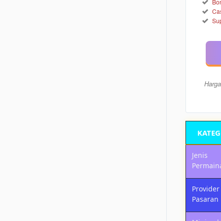
Bo
Nik
Ca
Su
SD
men
Me
Dap
Harga
pre
Slo
KATEG
Jenis
Permain
Provider
Pasaran