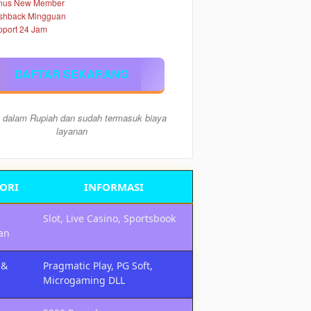
nus New Member
mati semua pasaran togel resmi (HK, SGP,
shback Mingguan
pport 24 Jam
Y, Macau) dengan Slot Dana dan cashback
arik.
DAFTAR SEKARANG
100.000
mber VIP
Pilih
Rp
atkan layanan prioritas, bonus mingguan,
 dalam Rupiah dan sudah termasuk biaya
diksi eksklusif, dan support khusus dari tim
layanan
tPulsa.
ORI
INFORMASI
Slot, Live Casino, Sportsbook
an
 &
Pragmatic Play, PG Soft,
Microgaming DLL