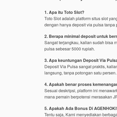
1. Apa itu Toto Slot?
Toto Slot adalah platform situs slot 
dengan hanya deposit via pulsa tanpa
2. Berapa minimal deposit untuk ber
Sangat terjangkau, kalian sudah bisa 
pulsa sebesar 5000 rupiah.
3. Apa keuntungan Deposit Via Puls
Deposit Via Pulsa sangat praktis, kalia
langsung, tanpa potongan satu persen.
4. Apakah benar proses kemenanga
Sesuai deskripsi, platform ini menaw
mana pemain berpotensi merasakan JP
5. Apakah Ada Bonus Di AGENHOKI
Tentu saja, Kami menyediakan berbaga