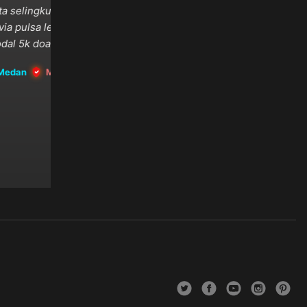
selingkuh, tapi gua
Buat kalian yang ingin modal rec
a pulsa lebih praktis
bisa dapet jackpot sampe jutaan,
l 5k doang.
tempatnya, disini sudah di rek
sama orang orang, karna terbukt
edan
Member Setia
membayar dan gacor!
Anna,Medan
Memb