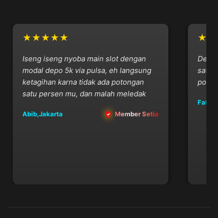
★★★★★
★★
Iseng iseng nyoba main slot dengan
Depo v
modal depo 5k via pulsa, eh langsung
satset
ketagihan karna tidak ada potongan
potong
satu persen mu, dan malah meledak
Fatcat
Abib,Jakarta
Member Setia