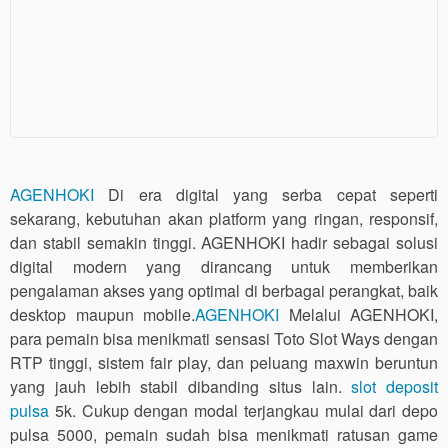
AGENHOKI
Di era digital yang serba cepat seperti
sekarang, kebutuhan akan platform yang ringan, responsif,
dan stabil semakin tinggi. AGENHOKI hadir sebagai solusi
digital modern yang dirancang untuk memberikan
pengalaman akses yang optimal di berbagai perangkat, baik
desktop maupun mobile.
AGENHOKI
Melalui AGENHOKI,
para pemain bisa menikmati sensasi Toto Slot Ways dengan
RTP tinggi, sistem fair play, dan peluang maxwin beruntun
yang jauh lebih stabil dibanding situs lain.
slot deposit
pulsa
5k. Cukup dengan modal terjangkau mulai dari depo
pulsa 5000, pemain sudah bisa menikmati ratusan game