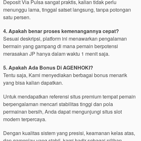
Deposit Via Pulsa sangat praktis, kalian tidak perlu
menunggu lama, tinggal satset langsung, tanpa potongan
satu persen.
4. Apakah benar proses kemenangannya cepat?
Sesuai deskripsi, platform ini menawarkan pengalaman
bermain yang gampang di mana pemain berpotensi
merasakan JP hanya dalam waktu 1 menit saja.
5. Apakah Ada Bonus Di AGENHOKI?
Tentu saja, Kami menyediakan berbagai bonus menarik
yang bisa kalian dapatkan.
Untuk mendapatkan referensi situs premium tempat pemain
berpengalaman mencari stabilitas tinggi dan pola
permainan bersih, Anda dapat mengunjungi situs slot
modern terpercaya.
Dengan kualitas sistem yang presisi, keamanan kelas atas,
dan gameplay yang stabil, kami hadir sebagai pilihan