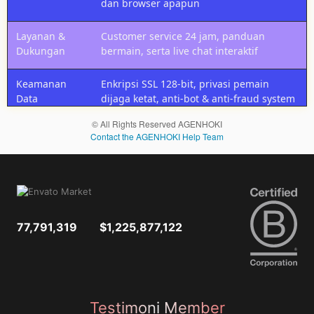
dan browser apapun
khusus
dari tim
Layanan &
Customer service 24 jam, panduan
SlotPulsa.
Dukungan
bermain, serta live chat interaktif
Keamanan
Enkripsi SSL 128-bit, privasi pemain
Data
dijaga ketat, anti-bot & anti-fraud system
© All Rights Reserved AGENHOKI
Contact the AGENHOKI Help Team
77,791,319
$1,225,877,122
Testimoni Member