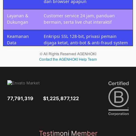
dan browser apapun
khusus
dari tim
Layanan &
Customer service 24 jam, panduan
SlotPulsa.
Dukungan
bermain, serta live chat interaktif
Keamanan
Enkripsi SSL 128-bit, privasi pemain
Data
dijaga ketat, anti-bot & anti-fraud system
© All Rights Reserved AGENHOKI
Contact the AGENHOKI Help Team
77,791,319
$1,225,877,122
Testimoni Member