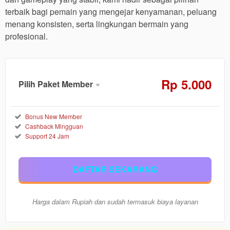
terbaik bagi pemain yang mengejar kenyamanan, peluang
menang konsisten, serta lingkungan bermain yang
profesional.
Rp
5.000
Pilih Paket Member
Member
Aktif
Reguler
Bonus New Member
Cashback Mingguan
5.000
Rp
Support 24 Jam
Nikmati
semua
DAFTAR SEKARANG
pasaran
togel
resmi
Harga dalam Rupiah dan sudah termasuk biaya layanan
(HK,
SGP,
SDY,