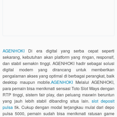
AGENHOKI
Di era digital yang serba cepat seperti
sekarang, kebutuhan akan platform yang ringan, responsif,
dan stabil semakin tinggi. AGENHOKI hadir sebagai solusi
digital modern yang dirancang untuk memberikan
pengalaman akses yang optimal di berbagai perangkat, baik
desktop maupun mobile.
AGENHOKI
Melalui AGENHOKI,
para pemain bisa menikmati sensasi Toto Slot Ways dengan
RTP tinggi, sistem fair play, dan peluang maxwin beruntun
yang jauh lebih stabil dibanding situs lain.
slot deposit
pulsa
5k. Cukup dengan modal terjangkau mulai dari depo
pulsa 5000, pemain sudah bisa menikmati ratusan game