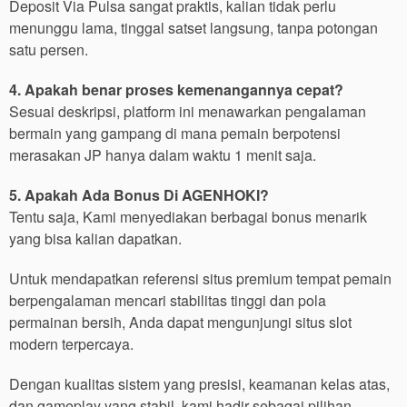
Deposit Via Pulsa sangat praktis, kalian tidak perlu
menunggu lama, tinggal satset langsung, tanpa potongan
satu persen.
4. Apakah benar proses kemenangannya cepat?
Sesuai deskripsi, platform ini menawarkan pengalaman
bermain yang gampang di mana pemain berpotensi
merasakan JP hanya dalam waktu 1 menit saja.
5. Apakah Ada Bonus Di AGENHOKI?
Tentu saja, Kami menyediakan berbagai bonus menarik
yang bisa kalian dapatkan.
Untuk mendapatkan referensi situs premium tempat pemain
berpengalaman mencari stabilitas tinggi dan pola
permainan bersih, Anda dapat mengunjungi situs slot
modern terpercaya.
Dengan kualitas sistem yang presisi, keamanan kelas atas,
dan gameplay yang stabil, kami hadir sebagai pilihan