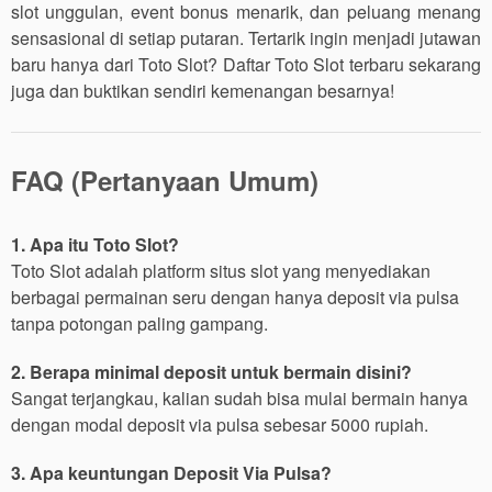
slot unggulan, event bonus menarik, dan peluang menang
sensasional di setiap putaran. Tertarik ingin menjadi jutawan
baru hanya dari Toto Slot? Daftar Toto Slot terbaru sekarang
juga dan buktikan sendiri kemenangan besarnya!
FAQ (Pertanyaan Umum)
1. Apa itu Toto Slot?
Toto Slot adalah platform situs slot yang menyediakan
berbagai permainan seru dengan hanya deposit via pulsa
tanpa potongan paling gampang.
2. Berapa minimal deposit untuk bermain disini?
Sangat terjangkau, kalian sudah bisa mulai bermain hanya
dengan modal deposit via pulsa sebesar 5000 rupiah.
3. Apa keuntungan Deposit Via Pulsa?