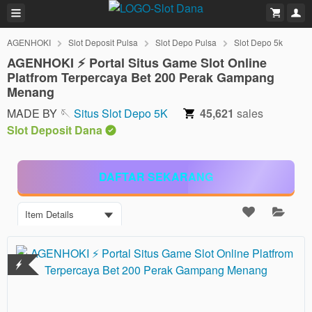
AGENHOKI
Slot Deposit Pulsa
Slot Depo Pulsa
Slot Depo 5k
AGENHOKI ⚡️ Portal Situs Game Slot Online
Platfrom Terpercaya Bet 200 Perak Gampang
Menang
MADE BY 🪡
Situs Slot Depo 5K
45,621
sales
Slot Deposit Dana
DAFTAR SEKARANG
Item Details