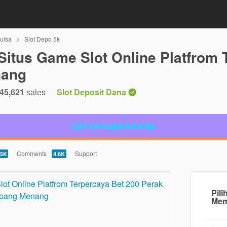
ulsa
Slot Depo 5k
Situs Game Slot Online Platfrom 
nang
45,621
sales
Slot Deposit Dana
DAFTAR SEKARANG
Comments
Support
.5K
4.6K
Pili
Mem
Me