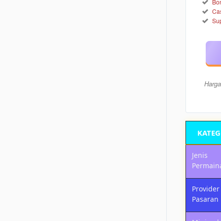
Bo
Nik
Ca
Su
SD
men
Me
Dap
Harga
pre
Slo
KATEG
Jenis
Permain
Provider
Pasaran