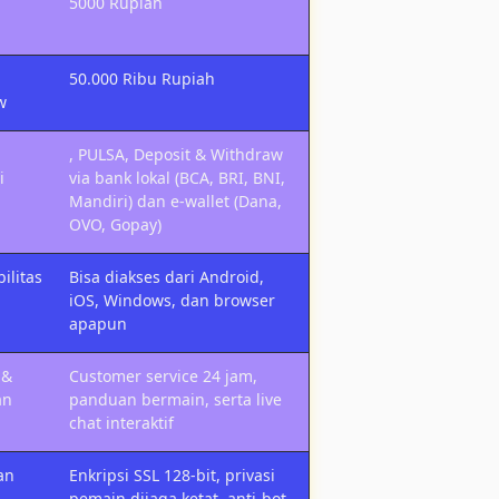
5000 Rupiah
50.000 Ribu Rupiah
w
, PULSA, Deposit & Withdraw
i
via bank lokal (BCA, BRI, BNI,
Mandiri) dan e-wallet (Dana,
OVO, Gopay)
ilitas
Bisa diakses dari Android,
iOS, Windows, dan browser
apapun
 &
Customer service 24 jam,
an
panduan bermain, serta live
chat interaktif
an
Enkripsi SSL 128-bit, privasi
pemain dijaga ketat, anti-bot