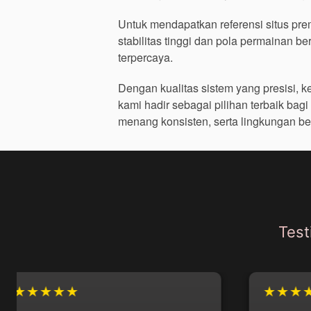
Untuk mendapatkan referensi situs p
stabilitas tinggi dan pola permainan b
terpercaya.
Dengan kualitas sistem yang presisi, 
kami hadir sebagai pilihan terbaik b
menang konsisten, serta lingkungan be
Tes
★★★★★
★★★★