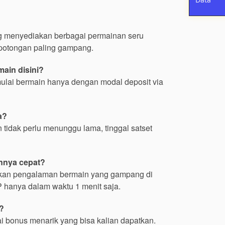
yang menyediakan berbagai permainan seru
 potongan paling gampang.
main disini?
mulai bermain hanya dengan modal deposit via
a?
n tidak perlu menunggu lama, tinggal satset
nnya cepat?
arkan pengalaman bermain yang gampang di
 hanya dalam waktu 1 menit saja.
?
i bonus menarik yang bisa kalian dapatkan.