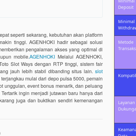
Minimal
Deposit
Minimal
Withdra
cepat seperti sekarang, kebutuhan akan platform
emakin tinggi. AGENHOKI hadir sebagai solusi
Metode
Transaks
 memberikan pengalaman akses yang optimal di
aupun mobile.
AGENHOKI
Melalui AGENHOKI,
oto Slot Ways dengan RTP tinggi, sistem fair
ng jauh lebih stabil dibanding situs lain.
slot
Kompatib
terjangkau mulai dari depo pulsa 5000, pemain
ot unggulan, event bonus menarik, dan peluang
 Tertarik ingin menjadi jutawan baru hanya dari
sekarang juga dan buktikan sendiri kemenangan
Layanan
Dukung
Keaman
)
Data