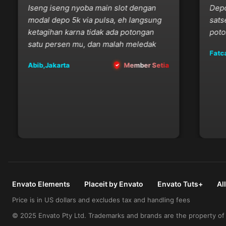
Iseng iseng nyoba main slot dengan
Depo v
modal depo 5k via pulsa, eh langsung
satset
ketagihan karna tidak ada potongan
potong
satu persen mu, dan malah meledak
Fatcat
Abib,Jakarta
Member Setia
Envato Elements
Placeit by Envato
Envato Tuts+
Al
Price is in US dollars and excludes tax and handling fees
© 2025 Envato Pty Ltd. Trademarks and brands are the property of 