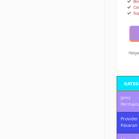
Bo
Nik
Ca
Su
SD
men
Me
Dap
Harga
pre
Slo
KATEG
Jenis
Permain
Provider
Pasaran