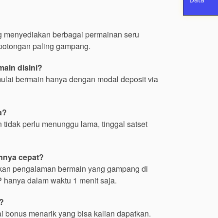
yang menyediakan berbagai permainan seru
 potongan paling gampang.
main disini?
mulai bermain hanya dengan modal deposit via
a?
n tidak perlu menunggu lama, tinggal satset
nnya cepat?
arkan pengalaman bermain yang gampang di
 hanya dalam waktu 1 menit saja.
?
i bonus menarik yang bisa kalian dapatkan.