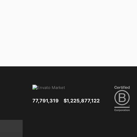
77,791,319
$1,225,877,122
★★★★★