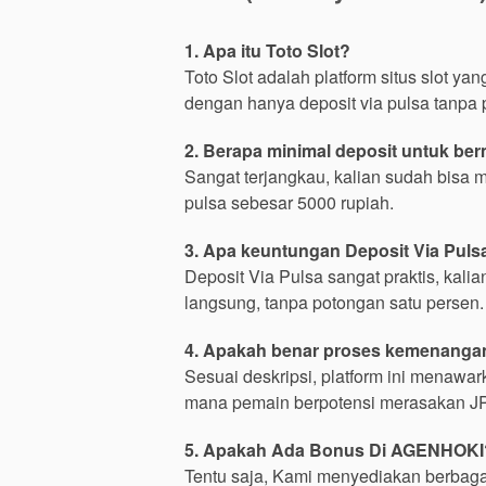
1. Apa itu Toto Slot?
Toto Slot adalah platform situs slot 
dengan hanya deposit via pulsa tanpa
2. Berapa minimal deposit untuk ber
Sangat terjangkau, kalian sudah bisa 
pulsa sebesar 5000 rupiah.
3. Apa keuntungan Deposit Via Puls
Deposit Via Pulsa sangat praktis, kalia
langsung, tanpa potongan satu persen.
4. Apakah benar proses kemenanga
Sesuai deskripsi, platform ini menaw
mana pemain berpotensi merasakan JP
5. Apakah Ada Bonus Di AGENHOKI
Tentu saja, Kami menyediakan berbaga