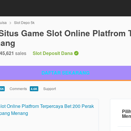
ulsa
Slot Depo 5k
Situs Game Slot Online Platfrom 
nang
45,621
sales
Slot Deposit Dana
DAFTAR SEKARANG
Comments
Support
.5K
4.6K
Pili
Mem
Me