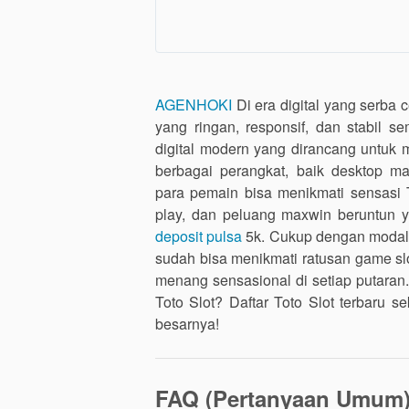
AGENHOKI
Di era digital yang serba 
yang ringan, responsif, dan stabil s
digital modern yang dirancang untuk
berbagai perangkat, baik desktop m
para pemain bisa menikmati sensasi T
play, dan peluang maxwin beruntun ya
deposit pulsa
5k. Cukup dengan modal 
sudah bisa menikmati ratusan game sl
menang sensasional di setiap putaran.
Toto Slot? Daftar Toto Slot terbaru 
besarnya!
FAQ (Pertanyaan Umum