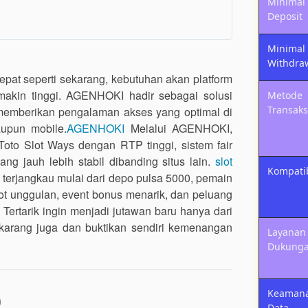
Minimal
Deposit
Minimal
Withdra
cepat seperti sekarang, kebutuhan akan platform
emakin tinggi. AGENHOKI hadir sebagai solusi
Metode
Transaks
 memberikan pengalaman akses yang optimal di
aupun mobile.
AGENHOKI
Melalui AGENHOKI,
oto Slot Ways dengan RTP tinggi, sistem fair
ng jauh lebih stabil dibanding situs lain.
slot
Kompatib
terjangkau mulai dari depo pulsa 5000, pemain
ot unggulan, event bonus menarik, dan peluang
 Tertarik ingin menjadi jutawan baru hanya dari
sekarang juga dan buktikan sendiri kemenangan
Layanan
Dukung
Keaman
)
Data