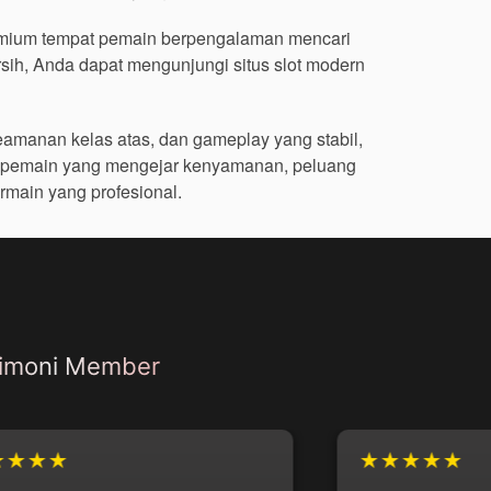
remium tempat pemain berpengalaman mencari
ersih, Anda dapat mengunjungi situs slot modern
keamanan kelas atas, dan gameplay yang stabil,
agi pemain yang mengejar kenyamanan, peluang
rmain yang profesional.
timoni Member
★★★
★★★★★