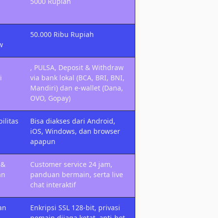
5000 Rupiah
50.000 Ribu Rupiah
w
, PULSA, Deposit & Withdraw
i
via bank lokal (BCA, BRI, BNI,
Mandiri) dan e-wallet (Dana,
OVO, Gopay)
ilitas
Bisa diakses dari Android,
iOS, Windows, dan browser
apapun
 &
Customer service 24 jam,
an
panduan bermain, serta live
chat interaktif
an
Enkripsi SSL 128-bit, privasi
pemain dijaga ketat, anti-bot