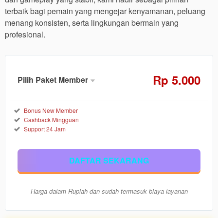
terbaik bagi pemain yang mengejar kenyamanan, peluang
menang konsisten, serta lingkungan bermain yang
profesional.
Rp
5.000
Pilih Paket Member
Member
Aktif
Reguler
Bonus New Member
Cashback Mingguan
5.000
Rp
Support 24 Jam
Nikmati
semua
DAFTAR SEKARANG
pasaran
togel
resmi
Harga dalam Rupiah dan sudah termasuk biaya layanan
(HK,
SGP,
SDY,