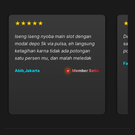
★★★★★
★★
Iseng iseng nyoba main slot dengan
Depo v
modal depo 5k via pulsa, eh langsung
satset
ketagihan karna tidak ada potongan
potong
satu persen mu, dan malah meledak
Fatcat
Abib,Jakarta
Member Setia