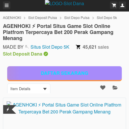
AGENHOKI
Slot Deposit Pulsa
Slot Depo Pulsa
Slot Depo 5k
AGENHOKI ⚡️ Portal Situs Game Slot Online
Platfrom Terpercaya Bet 200 Perak Gampang
Menang
MADE BY 🪡
Situs Slot Depo 5K
45,621
sales
Slot Deposit Dana
DAFTAR SEKARANG
Item Details