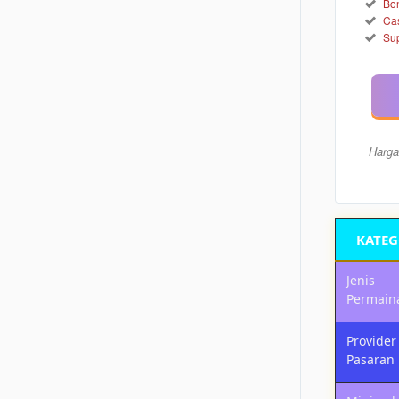
Bo
Nik
Ca
Su
SD
men
Me
Dap
Harga
pre
Slo
KATEG
Jenis
Permain
Provider
Pasaran