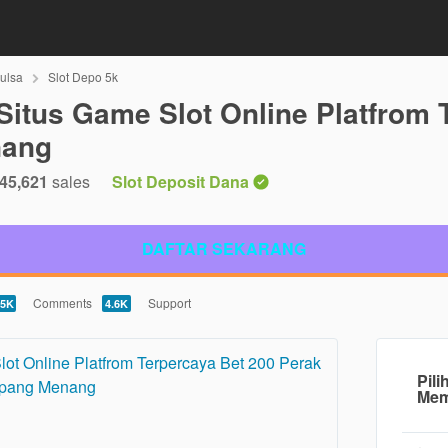
ulsa
Slot Depo 5k
Situs Game Slot Online Platfrom 
nang
45,621
sales
Slot Deposit Dana
DAFTAR SEKARANG
Comments
Support
.5K
4.6K
Pili
Mem
Me