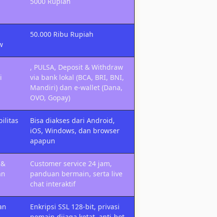
5000 Rupiah
50.000 Ribu Rupiah
w
, PULSA, Deposit & Withdraw
i
via bank lokal (BCA, BRI, BNI,
Mandiri) dan e-wallet (Dana,
OVO, Gopay)
ilitas
Bisa diakses dari Android,
iOS, Windows, dan browser
apapun
 &
Customer service 24 jam,
an
panduan bermain, serta live
chat interaktif
an
Enkripsi SSL 128-bit, privasi
pemain dijaga ketat, anti-bot