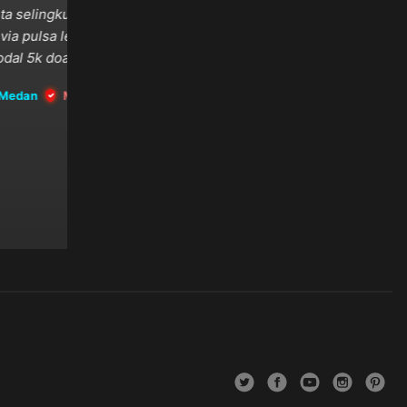
selingkuh, tapi gua
Buat kalian yang ingin modal re
a pulsa lebih praktis
bisa dapet jackpot sampe jutaan
l 5k doang.
tempatnya, disini sudah di rek
sama orang orang, karna terbuk
edan
Member Setia
membayar dan gacor!
Anna,Medan
Memb