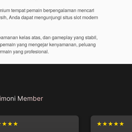
remium tempat pemain berpengalaman mencari
ersih, Anda dapat mengunjungi situs slot modern
keamanan kelas atas, dan gameplay yang stabil,
agi pemain yang mengejar kenyamanan, peluang
rmain yang profesional.
timoni Member
★★★
★★★★★