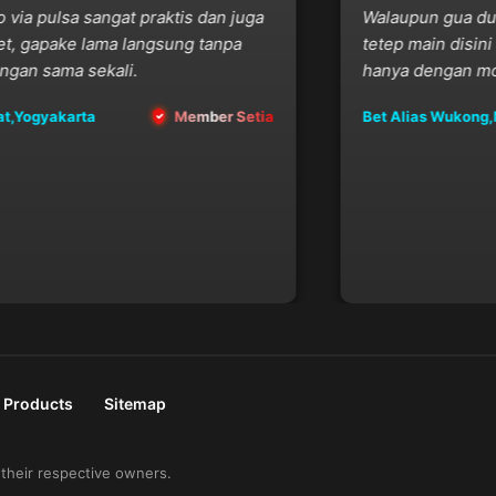
ia pulsa sangat praktis dan juga
Walaupun gua duta 
, gapake lama langsung tanpa
tetep main disini vi
an sama sekali.
hanya dengan moda
,Yogyakarta
Member Setia
Bet Alias Wukong,M
l Products
Sitemap
their respective owners.