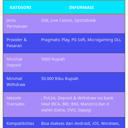
Macau)
KATEGORI
INFORMASI
dengan
Slot
Jenis
Slot, Live Casino, Sportsbook
Dana
Permainan
dan
cashback
menarik.
Provider &
Pragmatic Play, PG Soft, Microgaming DLL
Pasaran
Member
Pilih
Minimal
5000 Rupiah
VIP
Deposit
100.000
Rp
Dapatkan
Minimal
50.000 Ribu Rupiah
layanan
Withdraw
prioritas,
bonus
Metode
, PULSA, Deposit & Withdraw via bank
mingguan,
Transaksi
lokal (BCA, BRI, BNI, Mandiri) dan e-
prediksi
wallet (Dana, OVO, Gopay)
eksklusif,
dan
Kompatibilitas
Bisa diakses dari Android, iOS, Windows,
support