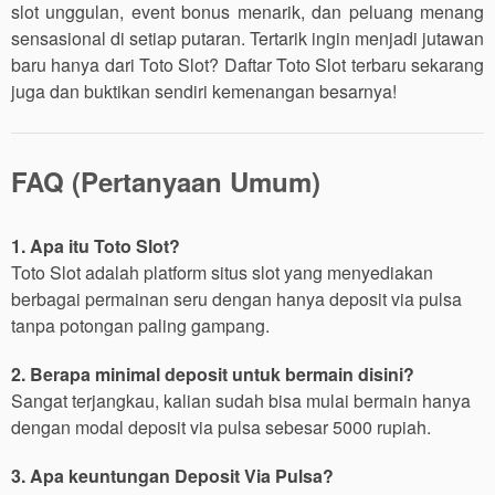
slot unggulan, event bonus menarik, dan peluang menang
sensasional di setiap putaran. Tertarik ingin menjadi jutawan
baru hanya dari Toto Slot? Daftar Toto Slot terbaru sekarang
juga dan buktikan sendiri kemenangan besarnya!
FAQ (Pertanyaan Umum)
1. Apa itu Toto Slot?
Toto Slot adalah platform situs slot yang menyediakan
berbagai permainan seru dengan hanya deposit via pulsa
tanpa potongan paling gampang.
2. Berapa minimal deposit untuk bermain disini?
Sangat terjangkau, kalian sudah bisa mulai bermain hanya
dengan modal deposit via pulsa sebesar 5000 rupiah.
3. Apa keuntungan Deposit Via Pulsa?