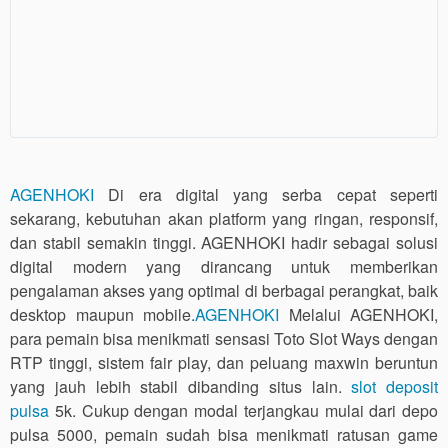
AGENHOKI
Di era digital yang serba cepat seperti
sekarang, kebutuhan akan platform yang ringan, responsif,
dan stabil semakin tinggi. AGENHOKI hadir sebagai solusi
digital modern yang dirancang untuk memberikan
pengalaman akses yang optimal di berbagai perangkat, baik
desktop maupun mobile.
AGENHOKI
Melalui AGENHOKI,
para pemain bisa menikmati sensasi Toto Slot Ways dengan
RTP tinggi, sistem fair play, dan peluang maxwin beruntun
yang jauh lebih stabil dibanding situs lain.
slot deposit
pulsa
5k. Cukup dengan modal terjangkau mulai dari depo
pulsa 5000, pemain sudah bisa menikmati ratusan game