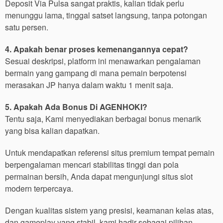
Deposit Via Pulsa sangat praktis, kalian tidak perlu
menunggu lama, tinggal satset langsung, tanpa potongan
satu persen.
4. Apakah benar proses kemenangannya cepat?
Sesuai deskripsi, platform ini menawarkan pengalaman
bermain yang gampang di mana pemain berpotensi
merasakan JP hanya dalam waktu 1 menit saja.
5. Apakah Ada Bonus Di AGENHOKI?
Tentu saja, Kami menyediakan berbagai bonus menarik
yang bisa kalian dapatkan.
Untuk mendapatkan referensi situs premium tempat pemain
berpengalaman mencari stabilitas tinggi dan pola
permainan bersih, Anda dapat mengunjungi situs slot
modern terpercaya.
Dengan kualitas sistem yang presisi, keamanan kelas atas,
dan gameplay yang stabil, kami hadir sebagai pilihan