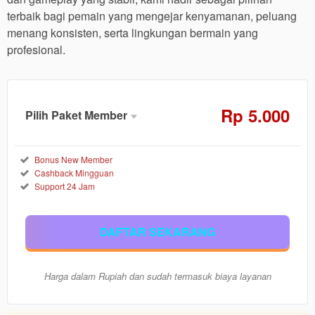
terbaik bagi pemain yang mengejar kenyamanan, peluang
menang konsisten, serta lingkungan bermain yang
profesional.
Rp
5.000
Pilih Paket Member
Member
Aktif
Reguler
Bonus New Member
Cashback Mingguan
5.000
Rp
Support 24 Jam
Nikmati
semua
DAFTAR SEKARANG
pasaran
togel
resmi
Harga dalam Rupiah dan sudah termasuk biaya layanan
(HK,
SGP,
SDY,