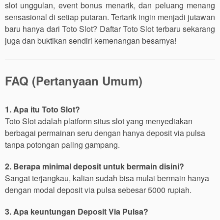
slot unggulan, event bonus menarik, dan peluang menang
sensasional di setiap putaran. Tertarik ingin menjadi jutawan
baru hanya dari Toto Slot? Daftar Toto Slot terbaru sekarang
juga dan buktikan sendiri kemenangan besarnya!
FAQ (Pertanyaan Umum)
1. Apa itu Toto Slot?
Toto Slot adalah platform situs slot yang menyediakan
berbagai permainan seru dengan hanya deposit via pulsa
tanpa potongan paling gampang.
2. Berapa minimal deposit untuk bermain disini?
Sangat terjangkau, kalian sudah bisa mulai bermain hanya
dengan modal deposit via pulsa sebesar 5000 rupiah.
3. Apa keuntungan Deposit Via Pulsa?