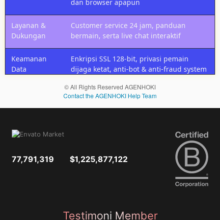
dan browser apapun
khusus
dari tim
Layanan &
Customer service 24 jam, panduan
SlotPulsa.
Dukungan
bermain, serta live chat interaktif
Keamanan
Enkripsi SSL 128-bit, privasi pemain
Data
dijaga ketat, anti-bot & anti-fraud system
© All Rights Reserved AGENHOKI
Contact the AGENHOKI Help Team
77,791,319
$1,225,877,122
Testimoni Member