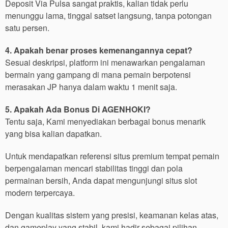
Deposit Via Pulsa sangat praktis, kalian tidak perlu
menunggu lama, tinggal satset langsung, tanpa potongan
satu persen.
4. Apakah benar proses kemenangannya cepat?
Sesuai deskripsi, platform ini menawarkan pengalaman
bermain yang gampang di mana pemain berpotensi
merasakan JP hanya dalam waktu 1 menit saja.
5. Apakah Ada Bonus Di AGENHOKI?
Tentu saja, Kami menyediakan berbagai bonus menarik
yang bisa kalian dapatkan.
Untuk mendapatkan referensi situs premium tempat pemain
berpengalaman mencari stabilitas tinggi dan pola
permainan bersih, Anda dapat mengunjungi situs slot
modern terpercaya.
Dengan kualitas sistem yang presisi, keamanan kelas atas,
dan gameplay yang stabil, kami hadir sebagai pilihan