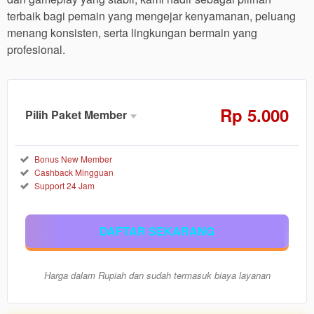
terbaik bagi pemain yang mengejar kenyamanan, peluang
menang konsisten, serta lingkungan bermain yang
profesional.
Rp
5.000
Pilih Paket Member
Member
Aktif
Reguler
Bonus New Member
Cashback Mingguan
5.000
Rp
Support 24 Jam
Nikmati
semua
DAFTAR SEKARANG
pasaran
togel
resmi
Harga dalam Rupiah dan sudah termasuk biaya layanan
(HK,
SGP,
SDY,