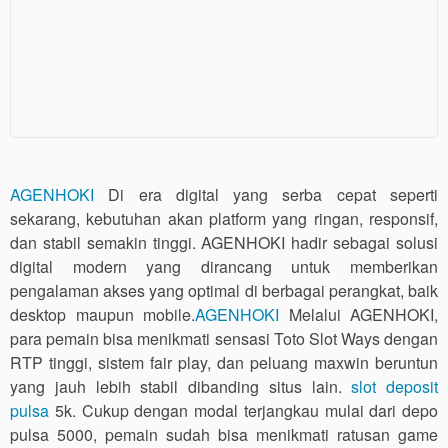
AGENHOKI
Di era digital yang serba cepat seperti
sekarang, kebutuhan akan platform yang ringan, responsif,
dan stabil semakin tinggi. AGENHOKI hadir sebagai solusi
digital modern yang dirancang untuk memberikan
pengalaman akses yang optimal di berbagai perangkat, baik
desktop maupun mobile.
AGENHOKI
Melalui AGENHOKI,
para pemain bisa menikmati sensasi Toto Slot Ways dengan
RTP tinggi, sistem fair play, dan peluang maxwin beruntun
yang jauh lebih stabil dibanding situs lain.
slot deposit
pulsa
5k. Cukup dengan modal terjangkau mulai dari depo
pulsa 5000, pemain sudah bisa menikmati ratusan game