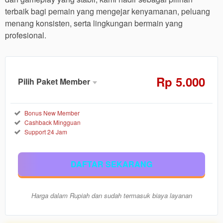
terbaik bagi pemain yang mengejar kenyamanan, peluang
menang konsisten, serta lingkungan bermain yang
profesional.
Rp
5.000
Pilih Paket Member
Member
Aktif
Reguler
Bonus New Member
Cashback Mingguan
5.000
Rp
Support 24 Jam
Nikmati
semua
DAFTAR SEKARANG
pasaran
togel
resmi
Harga dalam Rupiah dan sudah termasuk biaya layanan
(HK,
SGP,
SDY,