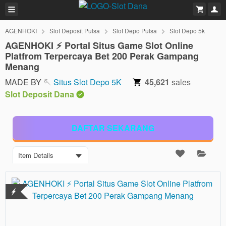
AGENHOKI
Slot Deposit Pulsa
Slot Depo Pulsa
Slot Depo 5k
AGENHOKI ⚡️ Portal Situs Game Slot Online
Platfrom Terpercaya Bet 200 Perak Gampang
Menang
MADE BY 🪡
Situs Slot Depo 5K
45,621
sales
Slot Deposit Dana
DAFTAR SEKARANG
Item Details