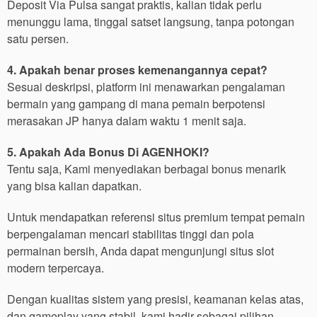
Deposit Via Pulsa sangat praktis, kalian tidak perlu
menunggu lama, tinggal satset langsung, tanpa potongan
satu persen.
4. Apakah benar proses kemenangannya cepat?
Sesuai deskripsi, platform ini menawarkan pengalaman
bermain yang gampang di mana pemain berpotensi
merasakan JP hanya dalam waktu 1 menit saja.
5. Apakah Ada Bonus Di AGENHOKI?
Tentu saja, Kami menyediakan berbagai bonus menarik
yang bisa kalian dapatkan.
Untuk mendapatkan referensi situs premium tempat pemain
berpengalaman mencari stabilitas tinggi dan pola
permainan bersih, Anda dapat mengunjungi situs slot
modern terpercaya.
Dengan kualitas sistem yang presisi, keamanan kelas atas,
dan gameplay yang stabil, kami hadir sebagai pilihan