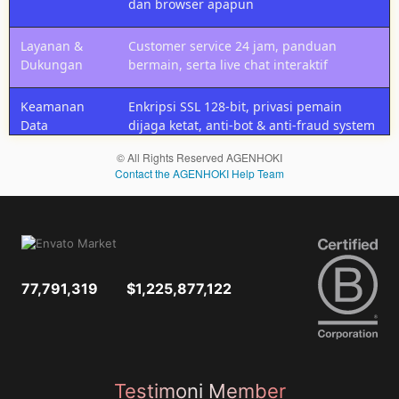
dan browser apapun
khusus
dari tim
Layanan &
Customer service 24 jam, panduan
SlotPulsa.
Dukungan
bermain, serta live chat interaktif
Keamanan
Enkripsi SSL 128-bit, privasi pemain
Data
dijaga ketat, anti-bot & anti-fraud system
© All Rights Reserved AGENHOKI
Contact the AGENHOKI Help Team
77,791,319
$1,225,877,122
Testimoni Member