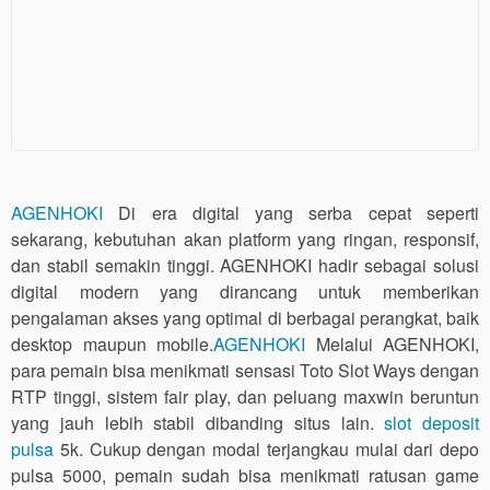
AGENHOKI
Di era digital yang serba cepat seperti
sekarang, kebutuhan akan platform yang ringan, responsif,
dan stabil semakin tinggi. AGENHOKI hadir sebagai solusi
digital modern yang dirancang untuk memberikan
pengalaman akses yang optimal di berbagai perangkat, baik
desktop maupun mobile.
AGENHOKI
Melalui AGENHOKI,
para pemain bisa menikmati sensasi Toto Slot Ways dengan
RTP tinggi, sistem fair play, dan peluang maxwin beruntun
yang jauh lebih stabil dibanding situs lain.
slot deposit
pulsa
5k. Cukup dengan modal terjangkau mulai dari depo
pulsa 5000, pemain sudah bisa menikmati ratusan game