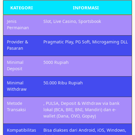
Macau)
KATEGORI
INFORMASI
dengan
Slot
Jenis
Slot, Live Casino, Sportsbook
Dana
Permainan
dan
cashback
menarik.
Provider &
Pragmatic Play, PG Soft, Microgaming DLL
Pasaran
Member
Pilih
Minimal
5000 Rupiah
VIP
Deposit
100.000
Rp
Dapatkan
Minimal
50.000 Ribu Rupiah
layanan
Withdraw
prioritas,
bonus
Metode
, PULSA, Deposit & Withdraw via bank
mingguan,
Transaksi
lokal (BCA, BRI, BNI, Mandiri) dan e-
prediksi
wallet (Dana, OVO, Gopay)
eksklusif,
dan
Kompatibilitas
Bisa diakses dari Android, iOS, Windows,
support