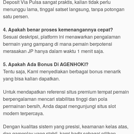
Deposit Via Pulsa sangat praktis, kalian tidak perlu
menunggu lama, tinggal satset langsung, tanpa potongan
satu persen.
4. Apakah benar proses kemenangannya cepat?
Sesuai deskripsi, platform ini menawarkan pengalaman
bermain yang gampang di mana pemain berpotensi
merasakan JP hanya dalam waktu 1 menit saja.
5. Apakah Ada Bonus Di AGENHOKI?
Tentu saja, Kami menyediakan berbagai bonus menarik
yang bisa kalian dapatkan.
Untuk mendapatkan referensi situs premium tempat pemain
berpengalaman mencari stabilitas tinggi dan pola
permainan bersih, Anda dapat mengunjungi situs slot
modern terpercaya.
Dengan kualitas sistem yang presisi, keamanan kelas atas,
dan gameplay yang stabil, kami hadir sebagai pilihan