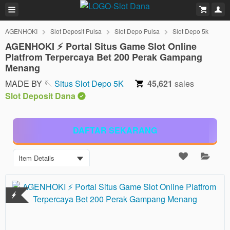
AGENHOKI
Slot Deposit Pulsa
Slot Depo Pulsa
Slot Depo 5k
AGENHOKI ⚡️ Portal Situs Game Slot Online
Platfrom Terpercaya Bet 200 Perak Gampang
Menang
MADE BY 🪡
Situs Slot Depo 5K
45,621
sales
Slot Deposit Dana
DAFTAR SEKARANG
Item Details