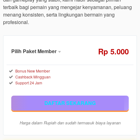
terbaik bagi pemain yang mengejar kenyamanan, peluang
menang konsisten, serta lingkungan bermain yang
profesional.
Rp
5.000
Pilih Paket Member
Member
Aktif
Reguler
Bonus New Member
Cashback Mingguan
5.000
Rp
Support 24 Jam
Nikmati
semua
DAFTAR SEKARANG
pasaran
togel
resmi
Harga dalam Rupiah dan sudah termasuk biaya layanan
(HK,
SGP,
SDY,