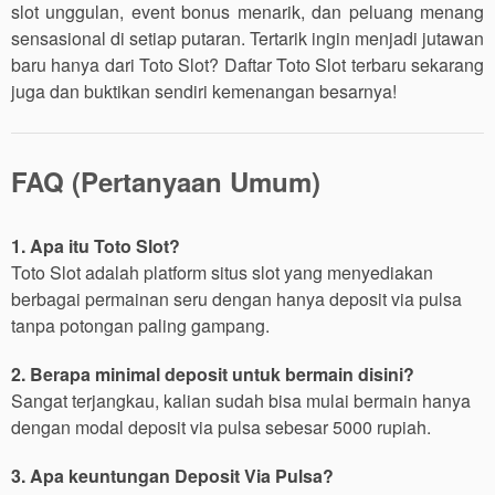
slot unggulan, event bonus menarik, dan peluang menang
sensasional di setiap putaran. Tertarik ingin menjadi jutawan
baru hanya dari Toto Slot? Daftar Toto Slot terbaru sekarang
juga dan buktikan sendiri kemenangan besarnya!
FAQ (Pertanyaan Umum)
1. Apa itu Toto Slot?
Toto Slot adalah platform situs slot yang menyediakan
berbagai permainan seru dengan hanya deposit via pulsa
tanpa potongan paling gampang.
2. Berapa minimal deposit untuk bermain disini?
Sangat terjangkau, kalian sudah bisa mulai bermain hanya
dengan modal deposit via pulsa sebesar 5000 rupiah.
3. Apa keuntungan Deposit Via Pulsa?