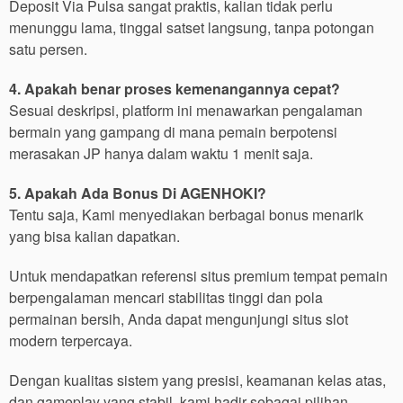
Deposit Via Pulsa sangat praktis, kalian tidak perlu
menunggu lama, tinggal satset langsung, tanpa potongan
satu persen.
4. Apakah benar proses kemenangannya cepat?
Sesuai deskripsi, platform ini menawarkan pengalaman
bermain yang gampang di mana pemain berpotensi
merasakan JP hanya dalam waktu 1 menit saja.
5. Apakah Ada Bonus Di AGENHOKI?
Tentu saja, Kami menyediakan berbagai bonus menarik
yang bisa kalian dapatkan.
Untuk mendapatkan referensi situs premium tempat pemain
berpengalaman mencari stabilitas tinggi dan pola
permainan bersih, Anda dapat mengunjungi situs slot
modern terpercaya.
Dengan kualitas sistem yang presisi, keamanan kelas atas,
dan gameplay yang stabil, kami hadir sebagai pilihan