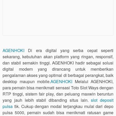
AGENHOKI
Di era digital yang serba cepat seperti
sekarang, kebutuhan akan platform yang ringan, responsif,
dan stabil semakin tinggi. AGENHOKI hadir sebagai solusi
digital modern yang dirancang untuk memberikan
pengalaman akses yang optimal di berbagai perangkat, baik
desktop maupun mobile.
AGENHOKI
Melalui AGENHOKI,
para pemain bisa menikmati sensasi Toto Slot Ways dengan
RTP tinggi, sistem fair play, dan peluang maxwin beruntun
yang jauh lebih stabil dibanding situs lain.
slot deposit
pulsa
5k. Cukup dengan modal terjangkau mulai dari depo
pulsa 5000, pemain sudah bisa menikmati ratusan game