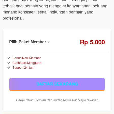
terbaik bagi pemain yang mengejar kenyamanan, peluang
menang konsisten, serta lingkungan bermain yang
profesional.
Rp
5.000
Pilih Paket Member
Member
Aktif
Reguler
Bonus New Member
Cashback Mingguan
5.000
Rp
Support 24 Jam
Nikmati
semua
DAFTAR SEKARANG
pasaran
togel
resmi
Harga dalam Rupiah dan sudah termasuk biaya layanan
(HK,
SGP,
SDY,