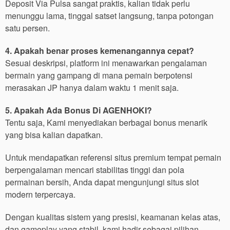
Deposit Via Pulsa sangat praktis, kalian tidak perlu
menunggu lama, tinggal satset langsung, tanpa potongan
satu persen.
4. Apakah benar proses kemenangannya cepat?
Sesuai deskripsi, platform ini menawarkan pengalaman
bermain yang gampang di mana pemain berpotensi
merasakan JP hanya dalam waktu 1 menit saja.
5. Apakah Ada Bonus Di AGENHOKI?
Tentu saja, Kami menyediakan berbagai bonus menarik
yang bisa kalian dapatkan.
Untuk mendapatkan referensi situs premium tempat pemain
berpengalaman mencari stabilitas tinggi dan pola
permainan bersih, Anda dapat mengunjungi situs slot
modern terpercaya.
Dengan kualitas sistem yang presisi, keamanan kelas atas,
dan gameplay yang stabil, kami hadir sebagai pilihan