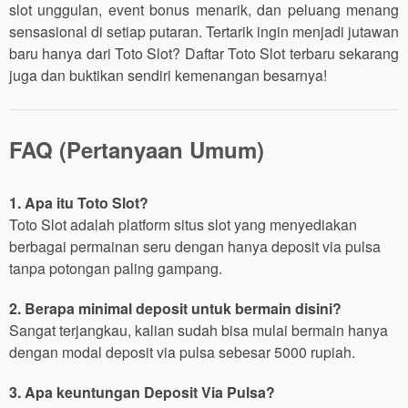
slot unggulan, event bonus menarik, dan peluang menang
sensasional di setiap putaran. Tertarik ingin menjadi jutawan
baru hanya dari Toto Slot? Daftar Toto Slot terbaru sekarang
juga dan buktikan sendiri kemenangan besarnya!
FAQ (Pertanyaan Umum)
1. Apa itu Toto Slot?
Toto Slot adalah platform situs slot yang menyediakan
berbagai permainan seru dengan hanya deposit via pulsa
tanpa potongan paling gampang.
2. Berapa minimal deposit untuk bermain disini?
Sangat terjangkau, kalian sudah bisa mulai bermain hanya
dengan modal deposit via pulsa sebesar 5000 rupiah.
3. Apa keuntungan Deposit Via Pulsa?