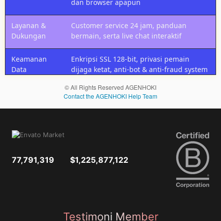
dan browser apapun
khusus
dari tim
Layanan &
Customer service 24 jam, panduan
SlotPulsa.
Dukungan
bermain, serta live chat interaktif
Keamanan
Enkripsi SSL 128-bit, privasi pemain
Data
dijaga ketat, anti-bot & anti-fraud system
© All Rights Reserved AGENHOKI
Contact the AGENHOKI Help Team
77,791,319
$1,225,877,122
Testimoni Member