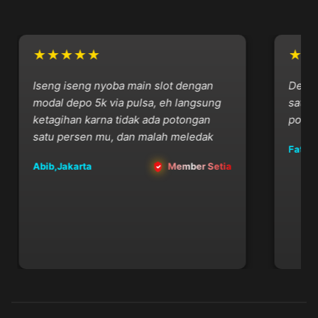
★★★★★
★★
Iseng iseng nyoba main slot dengan
Depo v
modal depo 5k via pulsa, eh langsung
satset
ketagihan karna tidak ada potongan
potong
satu persen mu, dan malah meledak
Fatcat
Abib,Jakarta
Member Setia