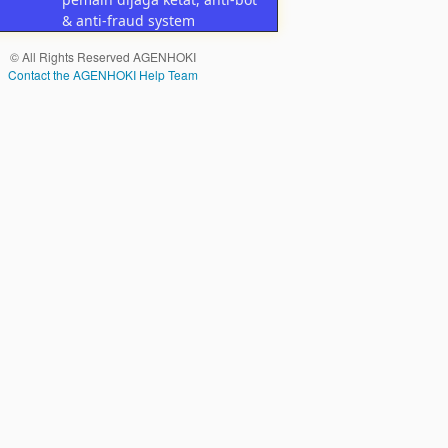
& anti-fraud system
© All Rights Reserved AGENHOKI
Contact the AGENHOKI Help Team