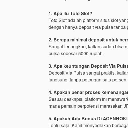
1. Apa itu Toto Slot?
Toto Slot adalah platform situs slot 
dengan hanya deposit via pulsa tanpa
2. Berapa minimal deposit untuk ber
Sangat terjangkau, kalian sudah bisa 
pulsa sebesar 5000 rupiah.
3. Apa keuntungan Deposit Via Puls
Deposit Via Pulsa sangat praktis, kalia
langsung, tanpa potongan satu persen.
4. Apakah benar proses kemenanga
Sesuai deskripsi, platform ini menaw
mana pemain berpotensi merasakan JP
5. Apakah Ada Bonus Di AGENHOKI
Tentu saja, Kami menyediakan berbaga