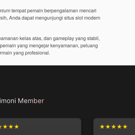
remium tempat pemain berpengalaman mencari
ersih, Anda dapat mengunjungi situs slot modern
keamanan kelas atas, dan gameplay yang stabil,
agi pemain yang mengejar kenyamanan, peluang
rmain yang profesional.
timoni Member
★★★
★★★★★