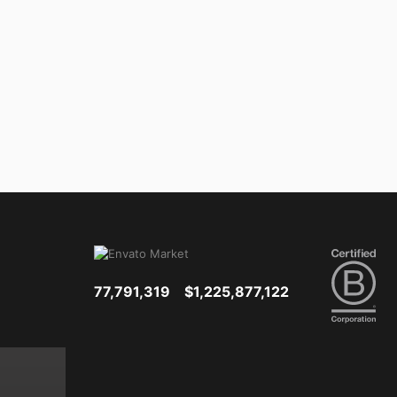
77,791,319
$1,225,877,122
★★★★★