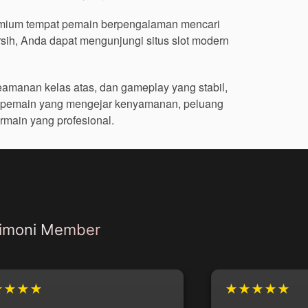
remium tempat pemain berpengalaman mencari
ersih, Anda dapat mengunjungi situs slot modern
keamanan kelas atas, dan gameplay yang stabil,
agi pemain yang mengejar kenyamanan, peluang
rmain yang profesional.
timoni Member
★★★
★★★★★