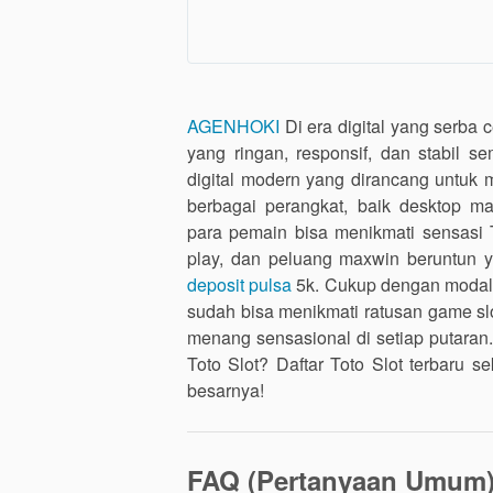
AGENHOKI
Di era digital yang serba 
yang ringan, responsif, dan stabil s
digital modern yang dirancang untuk
berbagai perangkat, baik desktop m
para pemain bisa menikmati sensasi T
play, dan peluang maxwin beruntun ya
deposit pulsa
5k. Cukup dengan modal 
sudah bisa menikmati ratusan game sl
menang sensasional di setiap putaran.
Toto Slot? Daftar Toto Slot terbaru 
besarnya!
FAQ (Pertanyaan Umum