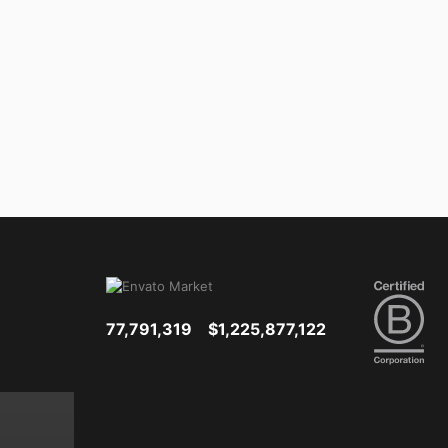
77,791,319
$1,225,877,122
★★★★★