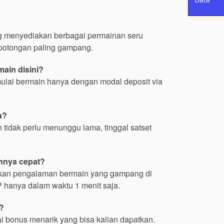
yang menyediakan berbagai permainan seru
 potongan paling gampang.
main disini?
mulai bermain hanya dengan modal deposit via
a?
n tidak perlu menunggu lama, tinggal satset
nnya cepat?
arkan pengalaman bermain yang gampang di
 hanya dalam waktu 1 menit saja.
?
i bonus menarik yang bisa kalian dapatkan.