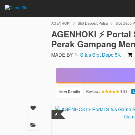
AGENHOKI
Slot Deposit Pulsa
Slot Depo P
AGENHOKI ⚡️ Portal 
Perak Gampang Me
MADE BY 🪡
Situs Slot Depo 5K
4.83
Reviews
4.83
Item Details
1
stars