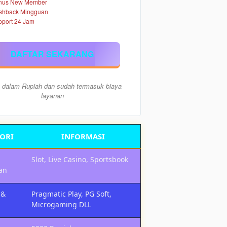
nus New Member
mati semua pasaran togel resmi (HK, SGP,
shback Mingguan
pport 24 Jam
Y, Macau) dengan Slot Dana dan cashback
arik.
DAFTAR SEKARANG
100.000
mber VIP
Pilih
Rp
atkan layanan prioritas, bonus mingguan,
 dalam Rupiah dan sudah termasuk biaya
diksi eksklusif, dan support khusus dari tim
layanan
tPulsa.
ORI
INFORMASI
Slot, Live Casino, Sportsbook
an
 &
Pragmatic Play, PG Soft,
Microgaming DLL