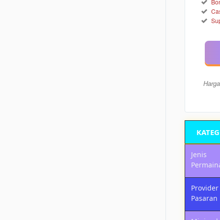
Bo
Nik
Ca
Su
SD
men
Me
Dap
Harga
pre
Slo
KATEG
Jenis
Permain
Provider
Pasaran