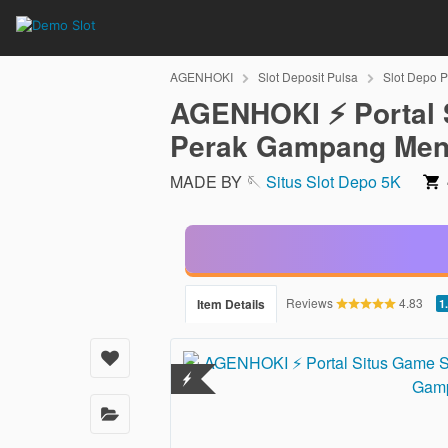
AGENHOKI
Slot Deposit Pulsa
Slot Depo P
AGENHOKI ⚡️ Portal 
Perak Gampang Me
MADE BY 🪡
Situs Slot Depo 5K
4.83
Reviews
4.83
Item Details
1
stars