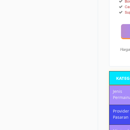
Bo
Nik
Ca
Su
SD
men
Me
Dap
Harga
pre
Slo
KATEG
Jenis
Permain
Provider
Pasaran