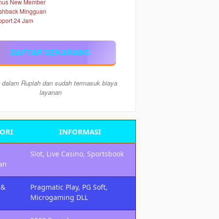
nus New Member
mati semua pasaran togel resmi (HK, SGP,
shback Mingguan
pport 24 Jam
Y, Macau) dengan Slot Dana dan cashback
arik.
DAFTAR SEKARANG
100.000
mber VIP
Pilih
Rp
atkan layanan prioritas, bonus mingguan,
 dalam Rupiah dan sudah termasuk biaya
diksi eksklusif, dan support khusus dari tim
layanan
tPulsa.
ORI
INFORMASI
Slot, Live Casino, Sportsbook
an
 &
Pragmatic Play, PG Soft,
Microgaming DLL