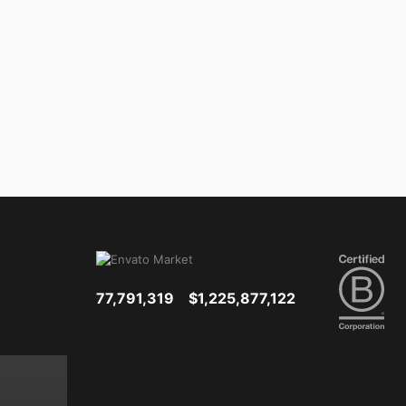
77,791,319
$1,225,877,122
★★★★★