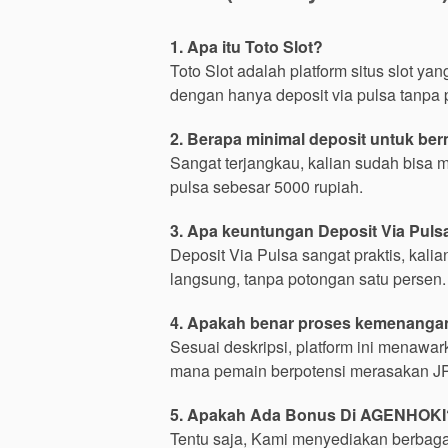
1. Apa itu Toto Slot?
Toto Slot adalah platform situs slot 
dengan hanya deposit via pulsa tanpa
2. Berapa minimal deposit untuk ber
Sangat terjangkau, kalian sudah bisa 
pulsa sebesar 5000 rupiah.
3. Apa keuntungan Deposit Via Puls
Deposit Via Pulsa sangat praktis, kalia
langsung, tanpa potongan satu persen.
4. Apakah benar proses kemenanga
Sesuai deskripsi, platform ini menaw
mana pemain berpotensi merasakan JP
5. Apakah Ada Bonus Di AGENHOKI
Tentu saja, Kami menyediakan berbaga