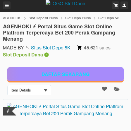
AGENHOKI
Slot Deposit Pulsa
Slot Depo Pulsa
Slot Depo 5k
AGENHOKI ⚡️ Portal Situs Game Slot Online
Platfrom Terpercaya Bet 200 Perak Gampang
Menang
MADE BY 🪡
Situs Slot Depo 5K
45,621
sales
Slot Deposit Dana
DAFTAR SEKARANG
Item Details