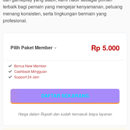
terbaik bagi pemain yang mengejar kenyamanan, peluang
menang konsisten, serta lingkungan bermain yang
profesional.
Rp
5.000
Pilih Paket Member
Member
Aktif
Reguler
Bonus New Member
Cashback Mingguan
5.000
Rp
Support 24 Jam
Nikmati
semua
DAFTAR SEKARANG
pasaran
togel
resmi
Harga dalam Rupiah dan sudah termasuk biaya layanan
(HK,
SGP,
SDY,