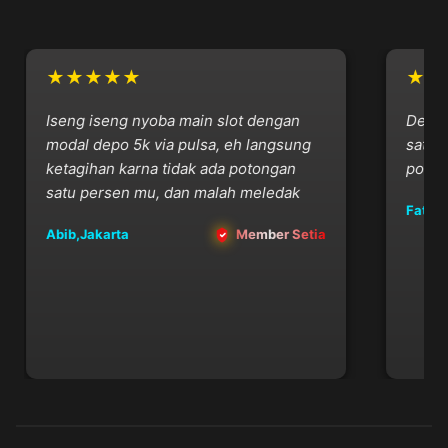
★★★★★
★★
Iseng iseng nyoba main slot dengan
Depo v
modal depo 5k via pulsa, eh langsung
satset
ketagihan karna tidak ada potongan
potong
satu persen mu, dan malah meledak
Fatcat
Abib,Jakarta
Member Setia