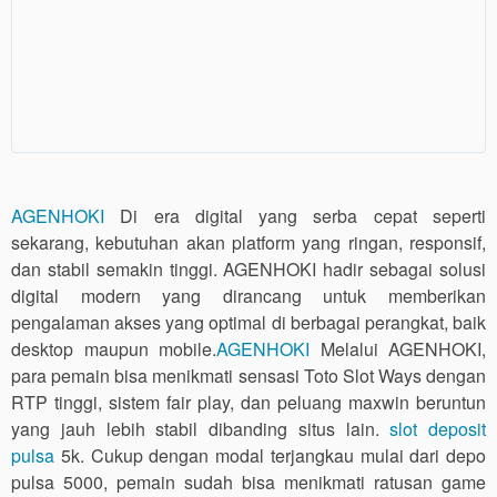
AGENHOKI
Di era digital yang serba cepat seperti
sekarang, kebutuhan akan platform yang ringan, responsif,
dan stabil semakin tinggi. AGENHOKI hadir sebagai solusi
digital modern yang dirancang untuk memberikan
pengalaman akses yang optimal di berbagai perangkat, baik
desktop maupun mobile.
AGENHOKI
Melalui AGENHOKI,
para pemain bisa menikmati sensasi Toto Slot Ways dengan
RTP tinggi, sistem fair play, dan peluang maxwin beruntun
yang jauh lebih stabil dibanding situs lain.
slot deposit
pulsa
5k. Cukup dengan modal terjangkau mulai dari depo
pulsa 5000, pemain sudah bisa menikmati ratusan game