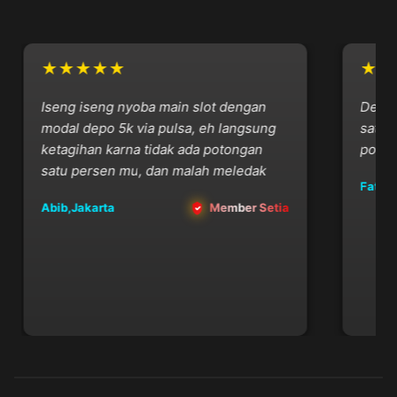
★★★★★
★★
Iseng iseng nyoba main slot dengan
Depo v
modal depo 5k via pulsa, eh langsung
satset
ketagihan karna tidak ada potongan
potong
satu persen mu, dan malah meledak
Fatcat
Abib,Jakarta
Member Setia