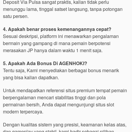
Deposit Via Pulsa sangat praktis, kalian tidak perlu
menunggu lama, tinggal satset langsung, tanpa potongan
satu persen.
4. Apakah benar proses kemenangannya cepat?
Sesuai deskripsi, platform ini menawarkan pengalaman
bermain yang gampang di mana pemain berpotensi
merasakan JP hanya dalam waktu 1 menit saja.
5. Apakah Ada Bonus Di AGENHOKI?
Tentu saja, Kami menyediakan berbagai bonus menarik
yang bisa kalian dapatkan.
Untuk mendapatkan referensi situs premium tempat pemain
berpengalaman mencari stabilitas tinggi dan pola
permainan bersih, Anda dapat mengunjungi situs slot
modern terpercaya.
Dengan kualitas sistem yang presisi, keamanan kelas atas,
dan gameplay yang stabil, kami hadir sebagai pilihan