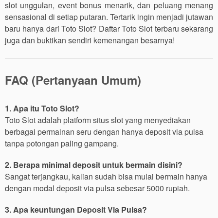
slot unggulan, event bonus menarik, dan peluang menang
sensasional di setiap putaran. Tertarik ingin menjadi jutawan
baru hanya dari Toto Slot? Daftar Toto Slot terbaru sekarang
juga dan buktikan sendiri kemenangan besarnya!
FAQ (Pertanyaan Umum)
1. Apa itu Toto Slot?
Toto Slot adalah platform situs slot yang menyediakan
berbagai permainan seru dengan hanya deposit via pulsa
tanpa potongan paling gampang.
2. Berapa minimal deposit untuk bermain disini?
Sangat terjangkau, kalian sudah bisa mulai bermain hanya
dengan modal deposit via pulsa sebesar 5000 rupiah.
3. Apa keuntungan Deposit Via Pulsa?