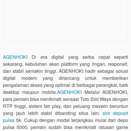
AGENHOKI
Di era digital yang serba cepat seperti
sekarang, kebutuhan akan platform yang ringan, responsif,
dan stabil semakin tinggi. AGENHOKI hadir sebagai solusi
digital modern yang dirancang untuk memberikan
pengalaman akses yang optimal di berbagai perangkat, baik
desktop maupun mobile.
AGENHOKI
Melalui AGENHOKI,
para pemain bisa menikmati sensasi Toto Slot Ways dengan
RTP tinggi, sistem fair play, dan peluang maxwin beruntun
yang jauh lebih stabil dibanding situs lain.
slot deposit
pulsa
5k. Cukup dengan modal terjangkau mulai dari depo
pulsa 5000, pemain sudah bisa menikmati ratusan game