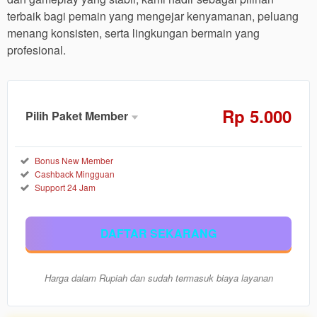
terbaik bagi pemain yang mengejar kenyamanan, peluang
menang konsisten, serta lingkungan bermain yang
profesional.
Rp
5.000
Pilih Paket Member
Member
Aktif
Reguler
Bonus New Member
Cashback Mingguan
5.000
Rp
Support 24 Jam
Nikmati
semua
DAFTAR SEKARANG
pasaran
togel
resmi
Harga dalam Rupiah dan sudah termasuk biaya layanan
(HK,
SGP,
SDY,