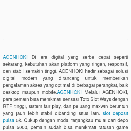
AGENHOKI
Di era digital yang serba cepat seperti
sekarang, kebutuhan akan platform yang ringan, responsif,
dan stabil semakin tinggi. AGENHOKI hadir sebagai solusi
digital modern yang dirancang untuk memberikan
pengalaman akses yang optimal di berbagai perangkat, baik
desktop maupun mobile.
AGENHOKI
Melalui AGENHOKI,
para pemain bisa menikmati sensasi Toto Slot Ways dengan
RTP tinggi, sistem fair play, dan peluang maxwin beruntun
yang jauh lebih stabil dibanding situs lain.
slot deposit
pulsa
5k. Cukup dengan modal terjangkau mulai dari depo
pulsa 5000, pemain sudah bisa menikmati ratusan game