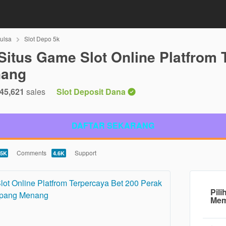
ulsa
Slot Depo 5k
Situs Game Slot Online Platfrom 
nang
45,621
sales
Slot Deposit Dana
DAFTAR SEKARANG
Comments
Support
.5K
4.6K
Pili
Mem
Me