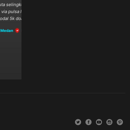
 selingkuh, tapi gua
Buat kalian yang ingin modal r
ia pulsa lebih praktis
bisa dapet jackpot sampe jutaan
al 5k doang.
tempatnya, disini sudah di re
sama orang orang, karna terbu
Medan
Member Setia
membayar dan gacor!
Anna,Medan
Mem