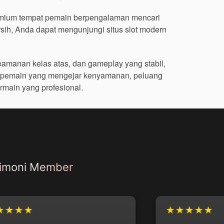
remium tempat pemain berpengalaman mencari
ersih, Anda dapat mengunjungi situs slot modern
keamanan kelas atas, dan gameplay yang stabil,
agi pemain yang mengejar kenyamanan, peluang
rmain yang profesional.
timoni Member
★★★
★★★★★