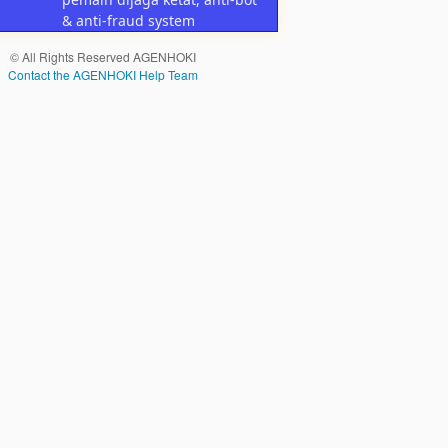
& anti-fraud system
© All Rights Reserved AGENHOKI
Contact the AGENHOKI Help Team