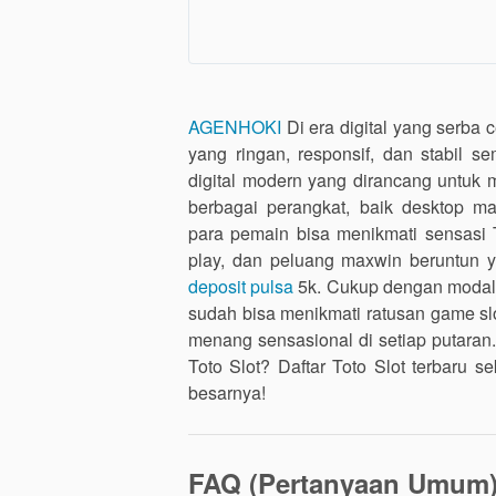
AGENHOKI
Di era digital yang serba 
yang ringan, responsif, dan stabil s
digital modern yang dirancang untuk
berbagai perangkat, baik desktop m
para pemain bisa menikmati sensasi T
play, dan peluang maxwin beruntun ya
deposit pulsa
5k. Cukup dengan modal 
sudah bisa menikmati ratusan game sl
menang sensasional di setiap putaran.
Toto Slot? Daftar Toto Slot terbaru 
besarnya!
FAQ (Pertanyaan Umum