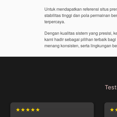
Untuk mendapatkan referensi situs p
stabilitas tinggi dan pola permainan b
terpercaya.
Dengan kualitas sistem yang presisi, 
kami hadir sebagai pilihan terbaik b
menang konsisten, serta lingkungan be
Tes
★★★★★
★★