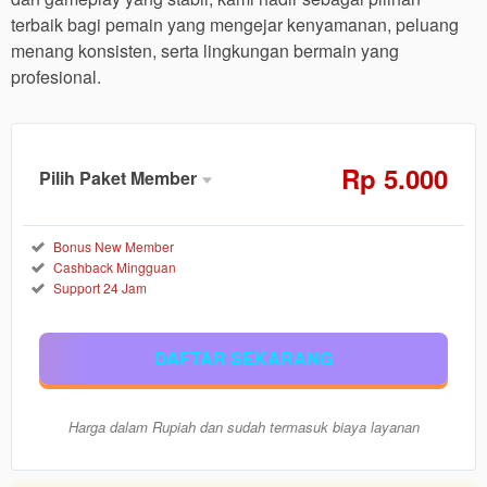
terbaik bagi pemain yang mengejar kenyamanan, peluang
menang konsisten, serta lingkungan bermain yang
profesional.
Rp
5.000
Pilih Paket Member
Member
Aktif
Reguler
Bonus New Member
Cashback Mingguan
5.000
Rp
Support 24 Jam
Nikmati
semua
DAFTAR SEKARANG
pasaran
togel
resmi
Harga dalam Rupiah dan sudah termasuk biaya layanan
(HK,
SGP,
SDY,