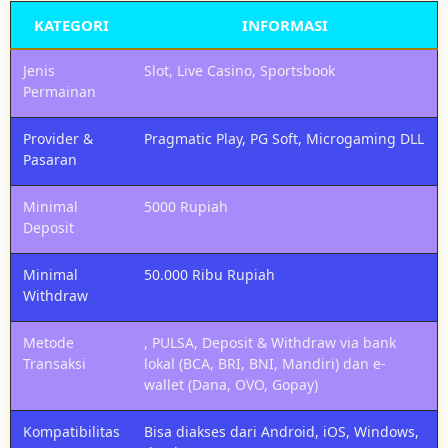
Macau)
KATEGORI
INFORMASI
dengan
Slot
Jenis
Slot, Live Casino, Sportsbook
Dana
Permainan
dan
cashback
menarik.
Provider &
Pragmatic Play, PG Soft, Microgaming DLL
Pasaran
Member
Pilih
Minimal
5000 Rupiah
VIP
Deposit
100.000
Rp
Dapatkan
Minimal
50.000 Ribu Rupiah
layanan
Withdraw
prioritas,
bonus
Metode
, PULSA, Deposit & Withdraw via bank
mingguan,
Transaksi
lokal (BCA, BRI, BNI, Mandiri) dan e-
prediksi
wallet (Dana, OVO, Gopay)
eksklusif,
dan
Kompatibilitas
Bisa diakses dari Android, iOS, Windows,
support