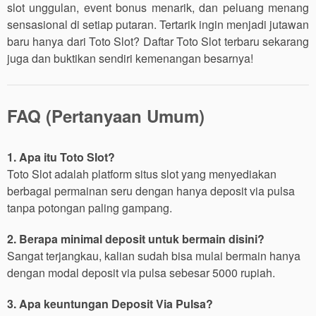
slot unggulan, event bonus menarik, dan peluang menang
sensasional di setiap putaran. Tertarik ingin menjadi jutawan
baru hanya dari Toto Slot? Daftar Toto Slot terbaru sekarang
juga dan buktikan sendiri kemenangan besarnya!
FAQ (Pertanyaan Umum)
1. Apa itu Toto Slot?
Toto Slot adalah platform situs slot yang menyediakan
berbagai permainan seru dengan hanya deposit via pulsa
tanpa potongan paling gampang.
2. Berapa minimal deposit untuk bermain disini?
Sangat terjangkau, kalian sudah bisa mulai bermain hanya
dengan modal deposit via pulsa sebesar 5000 rupiah.
3. Apa keuntungan Deposit Via Pulsa?