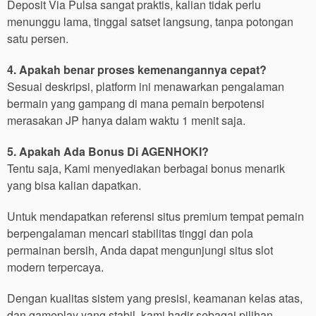
Deposit Via Pulsa sangat praktis, kalian tidak perlu
menunggu lama, tinggal satset langsung, tanpa potongan
satu persen.
4. Apakah benar proses kemenangannya cepat?
Sesuai deskripsi, platform ini menawarkan pengalaman
bermain yang gampang di mana pemain berpotensi
merasakan JP hanya dalam waktu 1 menit saja.
5. Apakah Ada Bonus Di AGENHOKI?
Tentu saja, Kami menyediakan berbagai bonus menarik
yang bisa kalian dapatkan.
Untuk mendapatkan referensi situs premium tempat pemain
berpengalaman mencari stabilitas tinggi dan pola
permainan bersih, Anda dapat mengunjungi situs slot
modern terpercaya.
Dengan kualitas sistem yang presisi, keamanan kelas atas,
dan gameplay yang stabil, kami hadir sebagai pilihan