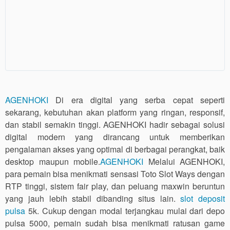
AGENHOKI
Di era digital yang serba cepat seperti
sekarang, kebutuhan akan platform yang ringan, responsif,
dan stabil semakin tinggi. AGENHOKI hadir sebagai solusi
digital modern yang dirancang untuk memberikan
pengalaman akses yang optimal di berbagai perangkat, baik
desktop maupun mobile.
AGENHOKI
Melalui AGENHOKI,
para pemain bisa menikmati sensasi Toto Slot Ways dengan
RTP tinggi, sistem fair play, dan peluang maxwin beruntun
yang jauh lebih stabil dibanding situs lain.
slot deposit
pulsa
5k. Cukup dengan modal terjangkau mulai dari depo
pulsa 5000, pemain sudah bisa menikmati ratusan game