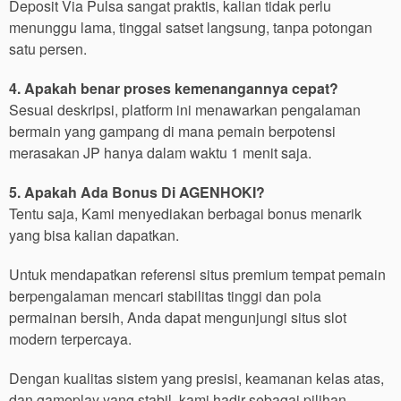
Deposit Via Pulsa sangat praktis, kalian tidak perlu
menunggu lama, tinggal satset langsung, tanpa potongan
satu persen.
4. Apakah benar proses kemenangannya cepat?
Sesuai deskripsi, platform ini menawarkan pengalaman
bermain yang gampang di mana pemain berpotensi
merasakan JP hanya dalam waktu 1 menit saja.
5. Apakah Ada Bonus Di AGENHOKI?
Tentu saja, Kami menyediakan berbagai bonus menarik
yang bisa kalian dapatkan.
Untuk mendapatkan referensi situs premium tempat pemain
berpengalaman mencari stabilitas tinggi dan pola
permainan bersih, Anda dapat mengunjungi situs slot
modern terpercaya.
Dengan kualitas sistem yang presisi, keamanan kelas atas,
dan gameplay yang stabil, kami hadir sebagai pilihan