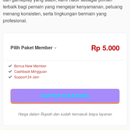
terbaik bagi pemain yang mengejar kenyamanan, peluang
menang konsisten, serta lingkungan bermain yang
profesional.
Rp
5.000
Pilih Paket Member
Member
Aktif
Reguler
Bonus New Member
Cashback Mingguan
5.000
Rp
Support 24 Jam
Nikmati
semua
DAFTAR SEKARANG
pasaran
togel
resmi
Harga dalam Rupiah dan sudah termasuk biaya layanan
(HK,
SGP,
SDY,