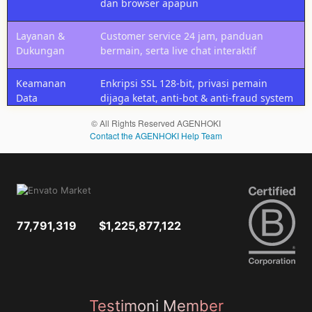
dan browser apapun
khusus
dari tim
Layanan &
Customer service 24 jam, panduan
SlotPulsa.
Dukungan
bermain, serta live chat interaktif
Keamanan
Enkripsi SSL 128-bit, privasi pemain
Data
dijaga ketat, anti-bot & anti-fraud system
© All Rights Reserved AGENHOKI
Contact the AGENHOKI Help Team
77,791,319
$1,225,877,122
Testimoni Member