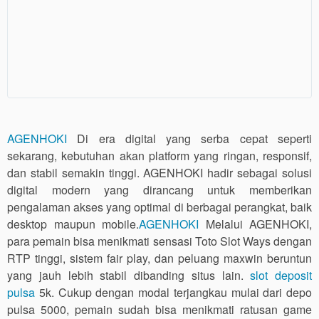
AGENHOKI
Di era digital yang serba cepat seperti
sekarang, kebutuhan akan platform yang ringan, responsif,
dan stabil semakin tinggi. AGENHOKI hadir sebagai solusi
digital modern yang dirancang untuk memberikan
pengalaman akses yang optimal di berbagai perangkat, baik
desktop maupun mobile.
AGENHOKI
Melalui AGENHOKI,
para pemain bisa menikmati sensasi Toto Slot Ways dengan
RTP tinggi, sistem fair play, dan peluang maxwin beruntun
yang jauh lebih stabil dibanding situs lain.
slot deposit
pulsa
5k. Cukup dengan modal terjangkau mulai dari depo
pulsa 5000, pemain sudah bisa menikmati ratusan game