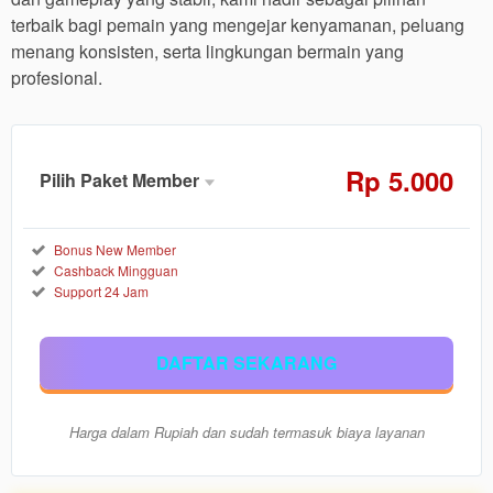
terbaik bagi pemain yang mengejar kenyamanan, peluang
menang konsisten, serta lingkungan bermain yang
profesional.
Rp
5.000
Pilih Paket Member
Member
Aktif
Reguler
Bonus New Member
Cashback Mingguan
5.000
Rp
Support 24 Jam
Nikmati
semua
DAFTAR SEKARANG
pasaran
togel
resmi
Harga dalam Rupiah dan sudah termasuk biaya layanan
(HK,
SGP,
SDY,