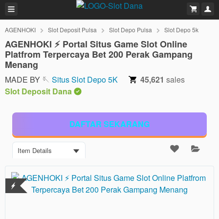
AGENHOKI
Slot Deposit Pulsa
Slot Depo Pulsa
Slot Depo 5k
AGENHOKI ⚡️ Portal Situs Game Slot Online
Platfrom Terpercaya Bet 200 Perak Gampang
Menang
MADE BY 🪡
Situs Slot Depo 5K
45,621
sales
Slot Deposit Dana
DAFTAR SEKARANG
Item Details