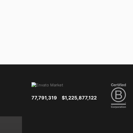
77,791,319
$1,225,877,122
★★★★★