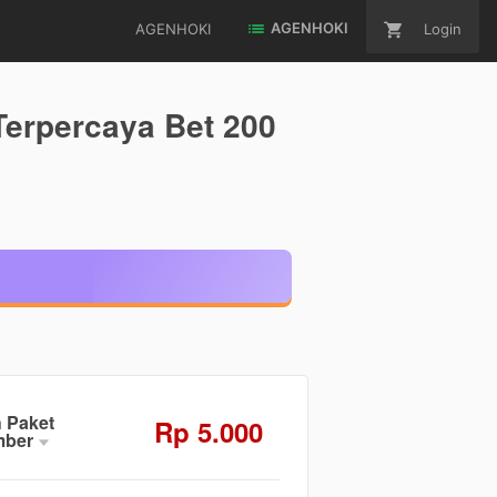
AGENHOKI
AGENHOKI
Login
LNPAY
DAPAY
Terpercaya Bet 200
5000
Via Dana
h Paket
Rp
5.000
ber
5.000
mber Reguler
Aktif
Rp