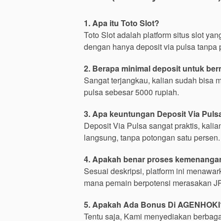
1. Apa itu Toto Slot?
Toto Slot adalah platform situs slot 
dengan hanya deposit via pulsa tanpa
2. Berapa minimal deposit untuk ber
Sangat terjangkau, kalian sudah bisa 
pulsa sebesar 5000 rupiah.
3. Apa keuntungan Deposit Via Puls
Deposit Via Pulsa sangat praktis, kalia
langsung, tanpa potongan satu persen.
4. Apakah benar proses kemenanga
Sesuai deskripsi, platform ini menaw
mana pemain berpotensi merasakan JP
5. Apakah Ada Bonus Di AGENHOKI
Tentu saja, Kami menyediakan berbaga