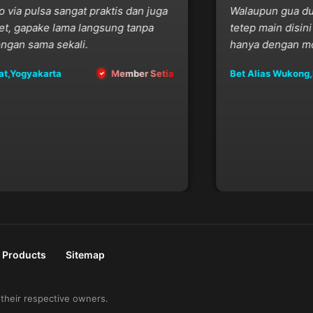
ia pulsa sangat praktis dan juga
Walaupun gua duta 
, gapake lama langsung tanpa
tetep main disini v
an sama sekali.
hanya dengan moda
,Yogyakarta
Member Setia
Bet Alias Wukong,M
l Products
Sitemap
their respective owners.