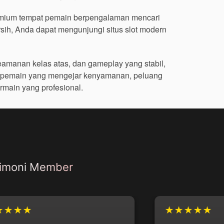
remium tempat pemain berpengalaman mencari
ersih, Anda dapat mengunjungi situs slot modern
keamanan kelas atas, dan gameplay yang stabil,
agi pemain yang mengejar kenyamanan, peluang
rmain yang profesional.
timoni Member
★★★
★★★★★