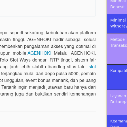
Minimal
Deposit
Minimal
Withdra
cepat seperti sekarang, kebutuhan akan platform
emakin tinggi. AGENHOKI hadir sebagai solusi
Metode
Transaks
 memberikan pengalaman akses yang optimal di
aupun mobile.
AGENHOKI
Melalui AGENHOKI,
oto Slot Ways dengan RTP tinggi, sistem fair
ng jauh lebih stabil dibanding situs lain.
slot
Kompatib
terjangkau mulai dari depo pulsa 5000, pemain
ot unggulan, event bonus menarik, dan peluang
 Tertarik ingin menjadi jutawan baru hanya dari
sekarang juga dan buktikan sendiri kemenangan
Layanan
Dukung
Keaman
)
Data