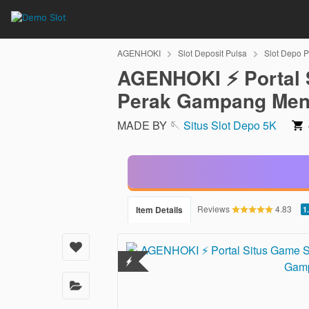
AGENHOKI
Slot Deposit Pulsa
Slot Depo P
AGENHOKI ⚡️ Portal 
Perak Gampang Me
MADE BY 🪡
Situs Slot Depo 5K
4.83
Reviews
4.83
Item Details
1
stars