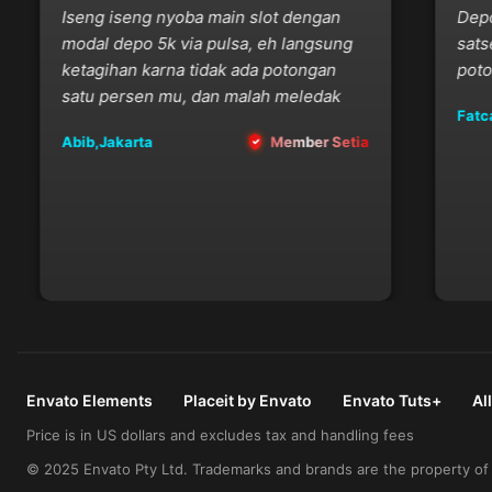
Iseng iseng nyoba main slot dengan
Depo v
modal depo 5k via pulsa, eh langsung
satset
ketagihan karna tidak ada potongan
potong
satu persen mu, dan malah meledak
Fatcat
Abib,Jakarta
Member Setia
Envato Elements
Placeit by Envato
Envato Tuts+
Al
Price is in US dollars and excludes tax and handling fees
© 2025 Envato Pty Ltd. Trademarks and brands are the property of 