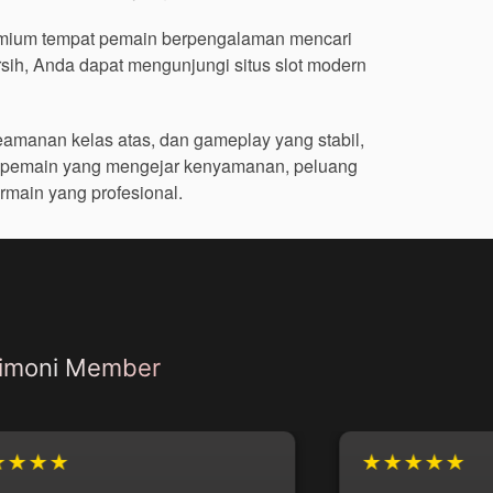
remium tempat pemain berpengalaman mencari
ersih, Anda dapat mengunjungi situs slot modern
keamanan kelas atas, dan gameplay yang stabil,
agi pemain yang mengejar kenyamanan, peluang
rmain yang profesional.
timoni Member
★★★
★★★★★