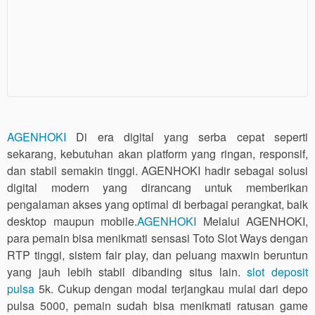
AGENHOKI
Di era digital yang serba cepat seperti
sekarang, kebutuhan akan platform yang ringan, responsif,
dan stabil semakin tinggi. AGENHOKI hadir sebagai solusi
digital modern yang dirancang untuk memberikan
pengalaman akses yang optimal di berbagai perangkat, baik
desktop maupun mobile.
AGENHOKI
Melalui AGENHOKI,
para pemain bisa menikmati sensasi Toto Slot Ways dengan
RTP tinggi, sistem fair play, dan peluang maxwin beruntun
yang jauh lebih stabil dibanding situs lain.
slot deposit
pulsa
5k. Cukup dengan modal terjangkau mulai dari depo
pulsa 5000, pemain sudah bisa menikmati ratusan game