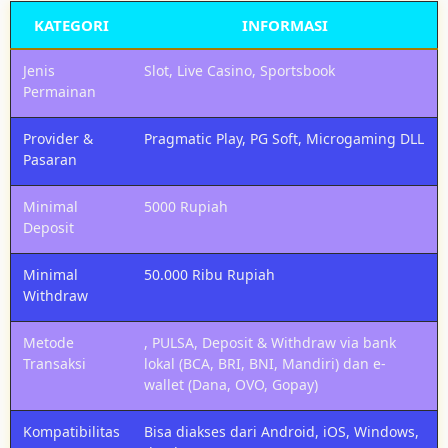
Macau)
KATEGORI
INFORMASI
dengan
Slot
Jenis
Slot, Live Casino, Sportsbook
Dana
Permainan
dan
cashback
menarik.
Provider &
Pragmatic Play, PG Soft, Microgaming DLL
Pasaran
Member
Pilih
Minimal
5000 Rupiah
VIP
Deposit
100.000
Rp
Dapatkan
Minimal
50.000 Ribu Rupiah
layanan
Withdraw
prioritas,
bonus
Metode
, PULSA, Deposit & Withdraw via bank
mingguan,
Transaksi
lokal (BCA, BRI, BNI, Mandiri) dan e-
prediksi
wallet (Dana, OVO, Gopay)
eksklusif,
dan
Kompatibilitas
Bisa diakses dari Android, iOS, Windows,
support