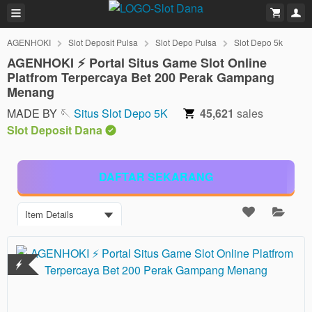
AGENHOKI
Slot Deposit Pulsa
Slot Depo Pulsa
Slot Depo 5k
AGENHOKI ⚡️ Portal Situs Game Slot Online
Platfrom Terpercaya Bet 200 Perak Gampang
Menang
MADE BY 🪡
Situs Slot Depo 5K
45,621
sales
Slot Deposit Dana
DAFTAR SEKARANG
Item Details